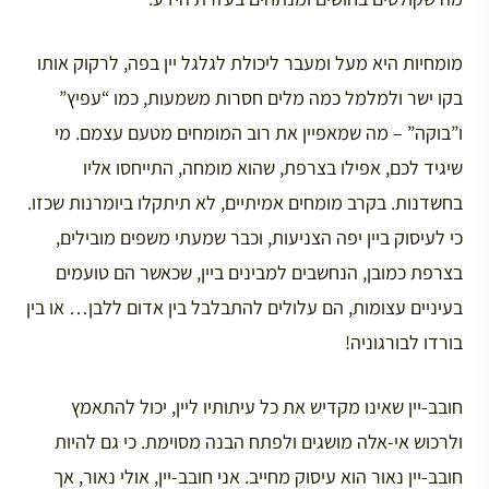
מומחיות היא מעל ומעבר ליכולת לגלגל יין בפה, לרקוק אותו
בקו ישר ולמלמל כמה מלים חסרות משמעות, כמו “עפיץ”
ו”בוקה” – מה שמאפיין את רוב המומחים מטעם עצמם. מי
שיגיד לכם, אפילו בצרפת, שהוא מומחה, התייחסו אליו
בחשדנות. בקרב מומחים אמיתיים, לא תיתקלו ביומרנות שכזו.
כי לעיסוק ביין יפה הצניעות, וכבר שמעתי משפים מובילים,
בצרפת כמובן, הנחשבים למבינים ביין, שכאשר הם טועמים
בעיניים עצומות, הם עלולים להתבלבל בין אדום ללבן… או בין
בורדו לבורגוניה!
חובב-יין שאינו מקדיש את כל עיתותיו ליין, יכול להתאמץ
ולרכוש אי-אלה מושגים ולפתח הבנה מסוימת. כי גם להיות
חובב-יין נאור הוא עיסוק מחייב. אני חובב-יין, אולי נאור, אך