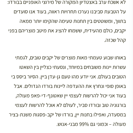
לא אשכח ערב באצטדיון המקורה של מירוצי האופניים בבורדו:
על הטבעת סביבנו נערכו תחרויות ראווה, בעוד אנו סועדים
בתווך, ומשוטטים בין תחנות טעימה שהקימו יותר ממאה
יקבים, כולם מהעידית, ששמחו להציג את מיטב מוצריהם בפני
קהל שכזה.
באותו שבוע טעמתי מאות מוצרים של יקבים טובים, לגמתי
עשרות יינות משובחים במיוחד, ונסעתי כצליין בין השאטו
הטובים בעולם. אני יודע מהו טעם גן-עדן ביין. הסיור ביסס בי
באופן סופי ונחרץ את ההעדפה ליינות בורדו הגדולים. אבל
בעוד אני יכול להרשות לעצמי יין שאטונף-די-פאפ מעולה,
בורגוניה טוב ובורדו סביר, לעולם לא אוכל להרשות לעצמי
במסעדה, ואפילו בחנות יין, בורדו של יקב-פסגות משנת-בציר
מעולה – וכמוני גם 99% מבני-אנוש.