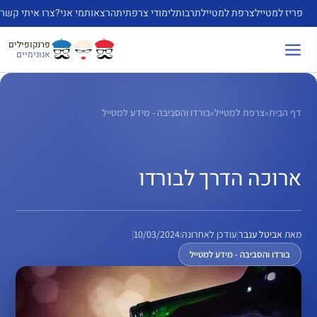
דלג
פריז למטייל
צרפת למטייל
תרבות
לימודי צרפתית
הרצאות
מי אני?
צרו איתי קשר
תוכן
פרנקופילים
אנונימיים
דף הבית
»
צרפת למטייל
»
בורדו והסביבה - מידע למטייל
ארוכה הדרך לבורדו
מאת
אביטל ענבר
|
עודכן לאחרונה:
10/03/2024
|
בורדו והסביבה - מידע למטייל