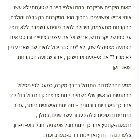
מאות היקבים שביקרתי בהם ואלפי היינות שטעמתי לא עשו
אותי אדיש ומשועמם. נהפוך הוא: הסקרנות רק גדֵלה והולכת,
החקרנות מתעצמת, היכולת להיות מופתע נשמרת ללא דופי.
על ספו של יקב חדש, אני שואל את עצמי בציפייה וברטט איזו
הפתעה מצפה לי שם, ולא “מה כבר יכול להיות שם שאני עדיין
לא מכיר?” אם אי-פעם ארגיש כך, אדע שגוועה הסקרנות,
ושאני זקן.
מסע ההתלמדות התנהל בדרך מקרה, כמעט לפי מסלול
ההתנסות הראשון שלי בשתיית יינות צרפת: קודם כול בוז’ולה;
אחר כך ביסודיות בורגוניה – מהיינות הפשוטים ביותר, עבוֹר
ברוזנים ובנסיכים וכלה כעבור עשר שנים, במלך,
רומאנה-קונטי; אחר כך יינות חבל שמפניה וחבל קוט-די-רון,
צלעות נהר הרון; ואז יינות דרום-מערב ועוד.