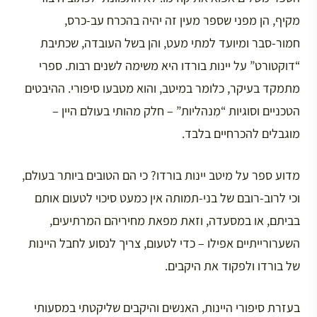
מקיף, הן מפני שספר מעין זה יהיה בהכרח עב-כרס,
חמור-סבר ומיועד למתי מעט, והן בשל העובדה, שכתיבת
“דוקטורט” על יינות בורדו היא משימה לשנים רבות. ספרי
מתמקד בעיקר, כלומר במיטב, והוא מטבעו סיפורי. ההיבטים
הטכניים וסוגיות “מִנהליות” – חלק מהותי בעולם היין –
מוגבלים להכרחיים בלבד.
מדוע ספר על מיטב יינות בורדו? כי הם הטובים ביותר בעולם,
וכי לרוב-רובם של בני-תמותה אין כמעט סיכוי לטעום אותם
בביתם, או במסעדה, וזאת מפאת מחיריהם המרתיעים,
השערורייתיים אפילו – כדי לטעום, צריך לנסוע לחבל היינות
של בורדו ולפקוד את היקבים.
בעזרת סיפורי היינות, האנשים והיקבים שליקטתי במסעותי