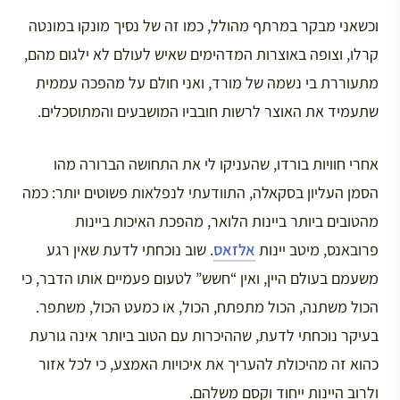
וכשאני מבקר במרתף מהולל, כמו זה של נסיך מונקו במונטה
קרלו, וצופה באוצרות המדהימים שאיש לעולם לא ילגום מהם,
מתעוררת בי נשמה של מורד, ואני חולם על מהפכה עממית
שתעמיד את האוצר לרשות חובביו המושבעים והמתוסכלים.
אחרי חוויות בורדו, שהעניקו לי את התחושה הברורה מהו
הסמן העליון בסקאלה, התוודעתי לנפלאות פשוטים יותר: כמה
מהטובים ביותר ביינות הלואר, מהפכת האיכות ביינות
פרובאנס, מיטב יינות
אלזאס
. שוב נוכחתי לדעת שאין רגע
משעמם בעולם היין, ואין “חשש” לטעום פעמיים אותו הדבר, כי
הכול משתנה, הכול מתפתח, הכול, או כמעט הכול, משתפר.
בעיקר נוכחתי לדעת, שההיכרות עם הטוב ביותר אינה גורעת
כהוא זה מהיכולת להעריך את איכויות האמצע, כי לכל אזור
ולרוב היינות ייחוד וקסם משלהם.