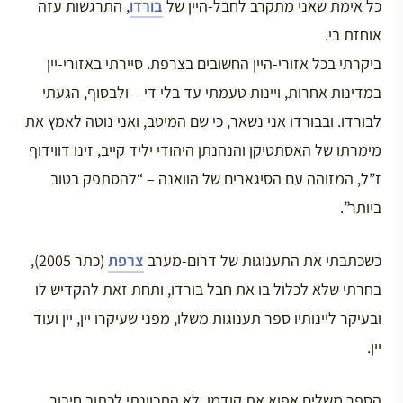
כל אימת שאני מתקרב לחבל-היין של
בורדו
, התרגשות עזה
אוחזת בי.
ביקרתי בכל אזורי-היין החשובים בצרפת. סיירתי באזורי-יין
במדינות אחרות, ויינות טעמתי עד בלי די – ולבסוף, הגעתי
לבורדו. ובבורדו אני נשאר, כי שם המיטב, ואני נוטה לאמץ את
מימרתו של האסתטיקן והנהנתן היהודי יליד קייב, זינו דווידוף
ז”ל, המזוהה עם הסיגארים של הוואנה – “להסתפק בטוב
ביותר”.
כשכתבתי את התענוגות של דרום-מערב
צרפת
(כתר 2005),
בחרתי שלא לכלול בו את חבל בורדו, ותחת זאת להקדיש לו
ובעיקר ליינותיו ספר תענוגות משלו, מפני שעיקרו יין, יין ועוד
יין.
הספר משלים אפוא את קודמו. לא התכוונתי לכתוב חיבור