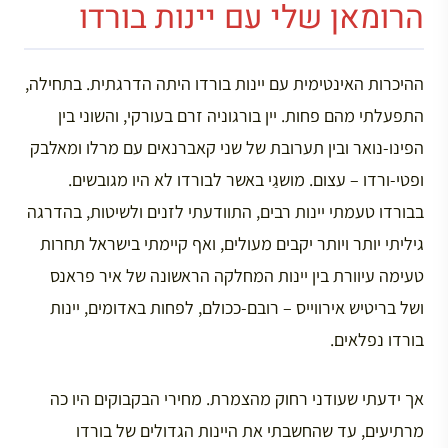
הרומאן שלי עם יינות בורדו
ההיכרות האינטימית עם יינות בורדו היתה הדרגתית. בתחילה,
התפעלתי מהם פחות. יין בורגוניה זרם בעורקי, והשוני בין
הפינו-נואר ובין תערובת של שני קאברנאים עם מרלו ומאלבק
ופטי-ורדו – עצום. מושגַי באשר לבורדו לא היו מגובשים.
בבורדו טעמתי יינות רבים, התוודעתי לזנים ולשיטות, בהדרגה
גיליתי יותר ויותר יקבים מעולים, ואף קיימתי בישראל תחרות
טעימה עיוורת בין יינות המחלקה הראשונה של איר פראנס
ושל בריטיש אירווייס – רובם-ככולם, לפחות באדומים, יינות
בורדו נפלאים.
אך ידעתי שעודני רחוק מהצמרת. מחירי הבקבוקים היו כה
מרתיעים, עד שהחשבתי את היינות הגדולים של בורדו