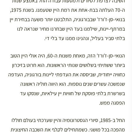
השיבה לצרפת לסיורים ולמסעות עבודה החל באמצע שנות
ה-70 העלתה בבת-אחת את רמת היין שטעמנו. בשנת 1975,
בנואי-סן-ז’ורז’ שבבורגוניה, התלבטנו יותר משעה בבחירת יין
במרתף-יינות, שילמנו בעד היין שבחרנו מחיר שנראה לנו
בלתי סביר בעליל, ונהנינו ממנו עד בלי די.
הנואי-סן-ז’ורז’ הזה, מאחת משנות ה-60, היה אולי היין הטוב
ביותר ששתיתי בשלושים שנותי הראשונות. הוא חרוט בזיכרון
כחוויה ייחודית, שביססה את העדפתי ליינות בורגוניה, העדפה
שנמשכה עשרים שנים נוספות. הוא היווה חוליה ראשונה
בשרשרת בלתי פוסקת של חוויות יין עילאיות, שנסקו עד
הפסגה ממש.
החל ב-1985, סיורי הגסטרונומיה והיין שערכתי בעולם חוללו
מהפכה בכל מושגי. כשמתחילים לקלף את השכבה החיצונית