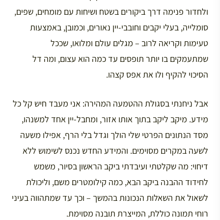
ולחדור פנימה דרך ביקורים בשטח ושיחות עם מומחים, שפים,
סומלייה, בעלי יקבים וחובבי-יין נאורים, וכמובן, באמצעות
טעימות וקריאה לרוב – מגלים עולם ומלואו, שככל
שמתעמקים בו יותר תופסים עד כמה הוא עצום, ומה דל
הסיכוי להקיף ולו את אפס קצהו.
אבל ניחנתי בסגולת ההטמעה המהירה: אני מעבד חיש קל כל
מידע. מיקב ליקב בתוך אותו אזור, ומחבל-יין אחד למשנהו,
מסד הנתונים הפרטי שלי הולך וגדל בלי הרף, אפילו משעה
לשעה במקרים מסוימים. והמידע החדש נכנס לשימוש ללא
דיחוי: מה שקלטתי ועיבדתי ביקב הראשון בסיור, משמש
לחידוד ההבנה ביקב הבא, כמה קילומטרים משם, וליכולת
לשאול את השאלות הנכונות בהמשך – וכך עד שמתהווה בעיני
רוחי תמונה כוללת, המייצרת תובנה מסוימת.