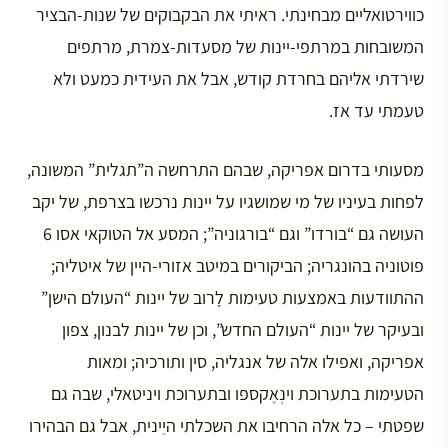
כווירטואליים מבחינתי. ראיתי את הבקבוקים של שנות-הבציר
המשובחות במרתפי-יינות של מסעדות-צמרת, מרתפים
שירדתי אליהם בחרדת קודש, אבל את העידית כמעט ולא
טעמתי עד אז.
מסעותי בדרום אפריקה, שבהם התרחשה ה”תגלית” המשונה,
לפחות בעיניו של מי שמושגיו על יינות נרכשו בצרפת, של יקב
העושה גם “בורדו” וגם “בורגוניה”; המסע אל הטוקאי אסו 6
פוטוניה בהונגריה; הביקורים במיטב אזורי-היין של איטליה;
ההתוודעות באמצעות טעימות לָרוב של יינות “העולם הישן”
ובעיקר של יינות “העולם החדש”, וכן של יינות לבנון, צפון
אפריקה, ואפילו אלה של אנגליה, סין ותורכיה; ומאות
הטעימות בתערוכת וינְאֶקספו ובתערוכת ויניטאלי, שבה גם
שפטתי – כל אלה הרחיבו את השכלתי היֵינית, אבל גם הבהירו