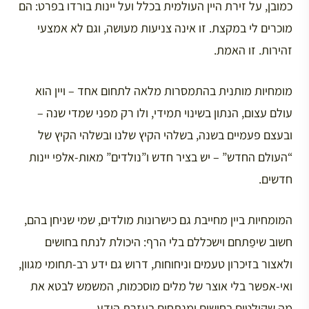
כמובן, על זירת היין העולמית בכלל ועל יינות בורדו בפרט: הם
מוכרים לי במקצת. זו אינה צניעות מעושה, וגם לא אמצעי
זהירות. זו האמת.
מומחיות מותנית בהתמסרות מלאה לתחום אחד – ויין הוא
עולם עצום, הנתון בשינוי תמידי, ולו רק מפני שמדי שנה –
ובעצם פעמיים בשנה, בשלהי הקיץ שלנו ובשלהי הקיץ של
“העולם החדש” – יש בציר חדש ו”נולדים” מאות-אלפי יינות
חדשים.
המומחיות ביין מחייבת גם כישרונות מולדים, שמי שניחן בהם,
חשוב שיפַתחם וישכללם בלי הרף: היכולת לנתח בחושים
ולאצור בזיכרון טעמים וניחוחות, דרוש גם ידע רב-תחומי מגוון,
ואי-אפשר בלי אוצר של מלים מוסכמות, המשמש לבטא את
מה שקולטים בחושים ומנתחים בעזרת הידע.