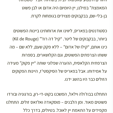
המאמצת” במילנו, יין היומיום היה אדום או לבן פשוט
בן-בלי-שם, בבקבוקים מצוידים בגומחות לקרח.
כסטודנטים בפאריס, ליווינו את ארוחותינו ביינות הפשוטים
ביותר, בבקבוקים של ליטר. “קיל דה רוז'” (Kil de Rouge)
כינו אותם, “קילו של אדום” – ללא פקק שעם, ללא שם – מה
ששתו הצרפתים הפשוטים, וגם הקלושארים. בספרות
הצרפתית הקלאסית, ההערה שפלוני שותה “יין פקוק” מעידה
על אמידותו. אבל בפאריס של הסיקסטי’ז, היינות הפקוקים
הזולים כבר היו בהשג ידנו.
התחלנו בבוז’ולה וילאז’, המשכנו בקוט-די-רון, בורגוניה ובורדו
פשוטים מאוד. ומן הלבנים – מוסקאדה ואלזאס זולים. התחלנו
מקפידים על התאמת יין לאוכל. בטיולים, בדרך כלל