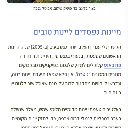
בציר בלינצ’ בז’ פויאק. צילום: אביטל ענבר.
מיינות נפסדים ליינות טובים
הקשר שלי עם יין הוא בן יותר מארבעים [ב-2005] שנה. היינות
הראשונים שטעמתי, בנעורי במארסיי, היו יינות רוזה דה
פרובאנס
קלוקלים למדי, שלגמנו בפיקניקים מבקבוקים
מוזרים המכונים “גיטרה”. אין פלא שמאז תיעבתי יינות רוזה,
ונדרשו לי חוויות מתקנות לרוב על-מנת שאוכל שוב ללגום יין
רוזה היום.
באלג’יריה טעמתי יינות מקומיים הלומי-שמש, מאלה שנשלחו
בעבר במכליות לנמלי דרום צרפת, כדי לחזק יינות מקומיים
חיוורים ולמנוע שאפּטאליזציה. בשהיותי אצל “משפחתי