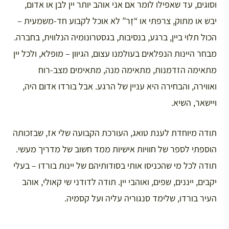
וסוגים, עד שאפילו לומר אם אני אוהב יותר יין לבן או אדום,
יבש או מתוק, צרפתי או “זָר” לא אוכל לקבוע חד-משמעית –
הכול תלוי ביין, ברגע, בנסיבות, בגסטרונומיה הנלווית, בחברה.
מבחר היינות הנפלאים בעולמנו עצום, הגיוון – מופלא, ולכל יין
מתאימה הזדמנות, מתאימה מנה, מתאימים מצב-רוח
ואווירה, והבחירה היא עניין של הרגע. אבל בורדו אדום היה,
ויישאר, השיא.
תודה מיוחדת לענת טואג, העורכת הקבועה שלי אז, שבזכותה
הוספתי לספר של חוויות אישיות ממד חשוב של מדריך מעשי.
תודה לכל מי שהכניסו אותי בסודותיהם של יינות בורדו – בעלי
יקבים, ייננים, שפים, ואוהבי יין. תודה לדודני שי קאולי, אוהב
העיר בורדו, שלימד סנגוריה עליה ועל קסמיה.