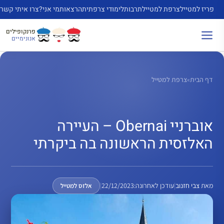
דלג
פריז למטייל
צרפת למטייל
תרבות
לימודי צרפתית
הרצאות
מי אני?
צרו איתי קשר
תוכן
פרנקופילים
אנונימיים
דף הבית
»
צרפת למטייל
אוברניי Obernai – העיירה
האלזסית הראשונה בה ביקרתי
מאת
צבי חזנוב
|
עודכן לאחרונה:
22/12/2023
|
אלזס למטייל