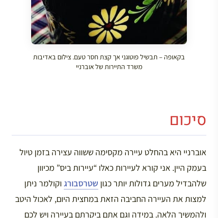
בקאופה – תבשיל פוטוגני אך קצת חסר טעם. צילום באדיבות
משרד התיירות של אוברניי
סיכום
אוברניי היא בהחלט עיירה מקסימה ששווה עצירה בזמן טיול
בעמק היין. אני קורא לעיירות כאלו “עיירות ביס” מכיוון
שלהבדיל מערים גדולות יותר כגון
שטרסבורג
וקולמר ניתן
למצות את העיירה החביבה הזאת במחצית היום, לאכול היטב
ולהמשיך הלאה. במידה וגם אתם ביקרתם בעיירה ויש לכם