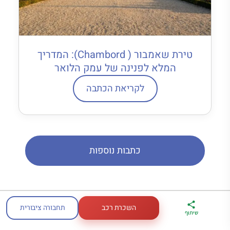
טירת שאמבור ( Chambord): המדריך
המלא לפנינה של עמק הלואר
לקריאת הכתבה
כתבות נוספות
השכרת רכב
תחבורה ציבורית
ארגז הכלים שלי
מדריך פריז
דברו
שיתוף
לטיול בצרפת
במתנה
איתי בווטסאפ