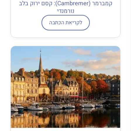
קמברמר (Cambremer): קסם ירוק בלב
נורמנדי
לקריאת הכתבה