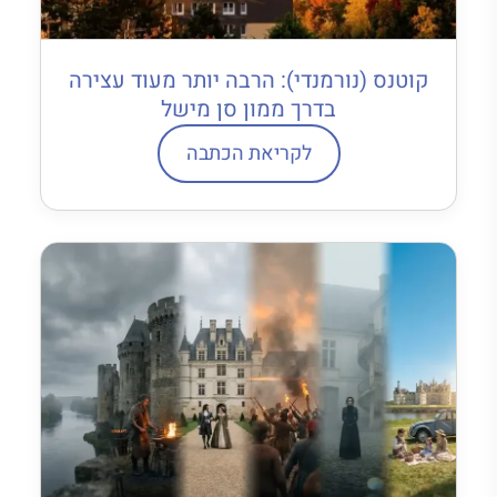
קוטנס (נורמנדי): הרבה יותר מעוד עצירה
בדרך ממון סן מישל
לקריאת הכתבה