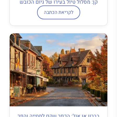
קן: מסלול טיול בעירו של גיום הכובש
לקריאת הכתבה
בברון אן אוז’: הכפר שקם לתחייה והפך