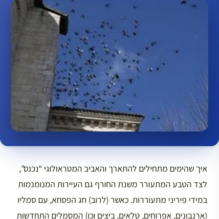
איך שהימים מתחילים להתארך והאביב המטראולוגי “נכנס”,
לצד הטבע המתעורר משנת החורף גם העיירות המנומנמות
במידי פיריני מתעוררות. כאשר (לרוב) חג הפסחא, עם סמליו
(ארנבונים, אפרוחים, טלאים, ביצים וכו) המסמלים התחדשות