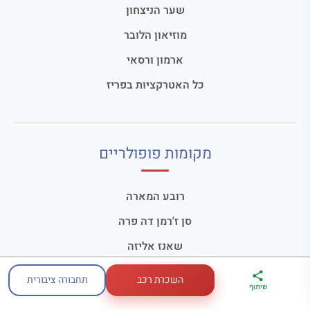
שער הניצחון
מוזיאון הלובר
ארמון ורסאי
כל האטרקציות בפריז
מקומות פופולריים
רובע המארה
סן ז'רמן דה פרה
שאנז אליזה
מונמארטר
השכרת רכב
תחבורה ציבורית
ארגז הכלים שלי
מדריך פריז
דברו
שיתוף
לטיול בצרפת
במתנה
איתי בווטסאפ