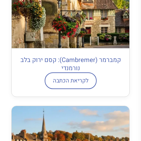
קמברמר (Cambremer): קסם ירוק בלב
נורמנדי
לקריאת הכתבה