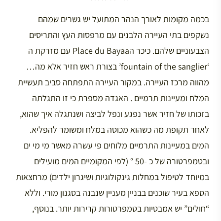
בכמה מקומות לאורך הנהר המתועל יש גשרים שמהם
נשקפים בתי העיירה הלבנים עם מרפסות העץ והתריסים
הצבעוניים שלהם. כיכר הPlace du Bayaa עם מזרקת ה
‘fountain of the sanglier’ בצורת ראש חזיר אלא מה…
מהווה מרכז העיירה. במקור העיירה התפתחה סביב תעשיית
המלח ומעיינות תרמיים . האגדה מספרת כי זו התגלתה
בזכותו של חזיר אשר נפגע ונפל לביצה ושנתגלה איך שהוא,
לאחר תקופת מה כשהוא מכוסה במלח ומשומר להפליא.
המים במעיינות התרמיים מלוחים פי עשרה מאשר מי מי ים
ובטמפרטורה של כ -50 ° (לפי המקומיים המים מועילים
במיוחד לטיפול במחלות גינקולוגיות ושיגרון ילדים) מרחצאות
הספא בעיר שוכנים בבניין מעניין שנבנה בסגנון מורי. וללא
“חולים” יש אמבטיות בטמפרטורות קרירות יותר. בנוסף,