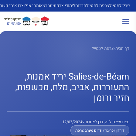
דלג
פריז למטייל
צרפת למטייל
תרבות
לימודי צרפתית
הרצאות
מי אני?
צרו איתי קשר
תוכן
פרנקופילים
אנונימיים
דף הבית
»
צרפת למטייל
Salies-de-Béarn יריד אמנות,
התעוררות, אביב, מלח, מכשפות,
חזיר ורומן
מאת
איילת לוי
|
עודכן לאחרונה:
12/03/2024
|
דורדון (פריגור) ודרום מערב צרפת