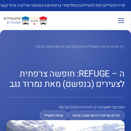
דלג
פריז למטייל
צרפת למטייל
תרבות
לימודי צרפתית
הרצאות
מי אני?
צרו איתי קשר
תוכן
פרנקופילים
אנונימיים
דף הבית
»
צרפת למטייל
»
דורדון (פריגור) ודרום מערב צרפת
ה – REFUGE: חופשה צרפתית
לצעירים (בנפשם) מאת נמרוד נגב
מאת
צבי חזנוב
|
עודכן לאחרונה:
08/10/2020
|
דורדון (פריגור) ודרום מערב צרפת
צרפת למטייל