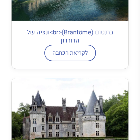
ברנטום (Brantôme)<br>ונציה של
הדורדון
לקריאת הכתבה