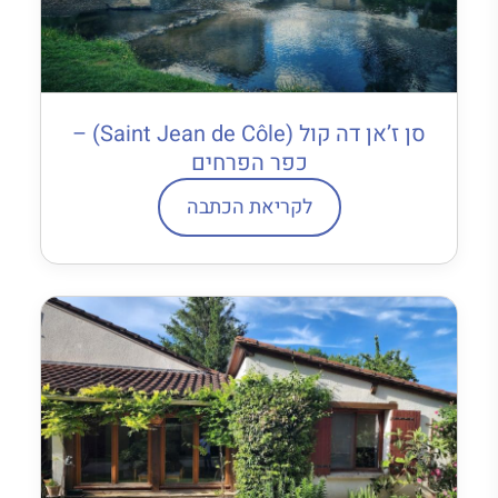
סן ז’אן דה קול (Saint Jean de Côle) –
כפר הפרחים
לקריאת הכתבה