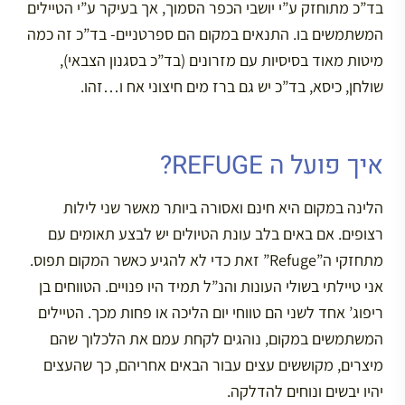
בד”כ מתוחזק ע”י יושבי הכפר הסמוך, אך בעיקר ע”י הטיילים
המשתמשים בו. התנאים במקום הם ספרטניים- בד”כ זה כמה
מיטות מאוד בסיסיות עם מזרונים (בד”כ בסגנון הצבאי),
שולחן, כיסא, בד”כ יש גם ברז מים חיצוני אח ו…זהו.
איך פועל ה REFUGE?
הלינה במקום היא חינם ואסורה ביותר מאשר שני לילות
רצופים. אם באים בלב עונת הטיולים יש לבצע תאומים עם
מתחזקי ה”Refuge” זאת כדי לא להגיע כאשר המקום תפוס.
אני טיילתי בשולי העונות והנ”ל תמיד היו פנויים. הטווחים בן
ריפוג’ אחד לשני הם טווחי יום הליכה או פחות מכך. הטיילים
המשתמשים במקום, נוהגים לקחת עמם את הלכלוך שהם
מיצרים, מקוששים עצים עבור הבאים אחריהם, כך שהעצים
יהיו יבשים ונוחים להדלקה.