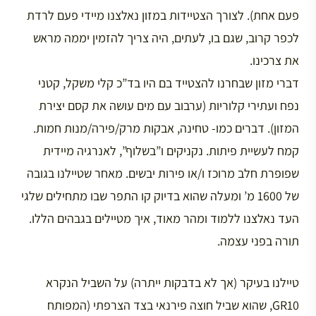
פעם אחת). לצורך הצטיידות במזון נאלצנו מיידי פעם לרדת
לכפר קרוב, שגם בו, לעתים, היה צריך להזמין יממה מראש
את צרכינו.
דברי מזון שבחרנו להצטייד בם היו בד”כ קלי משקל, קטני
נפח ועתירי קלוריות (ערבוב עם מים עושה את קסם יצירת
המזון). דברים כמו- טחינה, אבקות מרק/פירה/מנות חמות.
קמח לעשיית פיתות. נקניקים ו”בשלוף”, לאנרגיה מיידית
שפופרת חלב מרוכז ו/או פירות יבשים. מאחר שטיילנו בגובה
של 1600 מ’ ומעלה שהוא בדיוק קו התפר שבו מתחילים שלגי
העד נאלצנו ללמוד ומהר מאוד, איך מטיילים בגבהים הללו.
תורה בפני עצמה.
טיילנו בעיקר (אך לא בדבקות ייתרה) על השביל הנקרא
GR10, שהוא שביל חוצה פירנאי בצד הצרפתי (המפותח