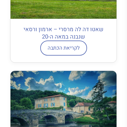
שאטו דה לה מרסרי – ארמון ורסאי
שנבנה במאה ה-20
לקריאת הכתבה