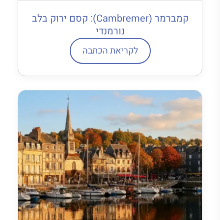
קמברמר (Cambremer): קסם ירוק בלב
נורמנדי
לקריאת הכתבה