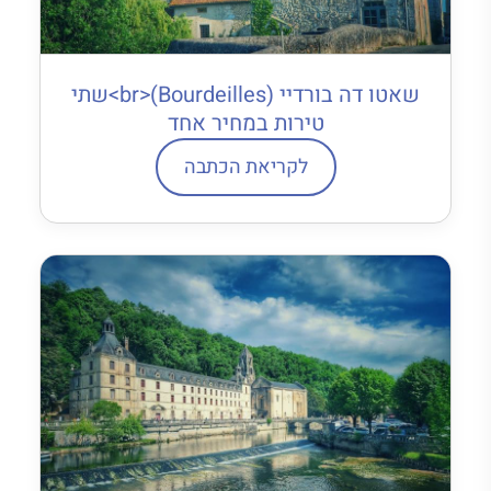
שאטו דה בורדיי (Bourdeilles)<br>שתי
טירות במחיר אחד
לקריאת הכתבה