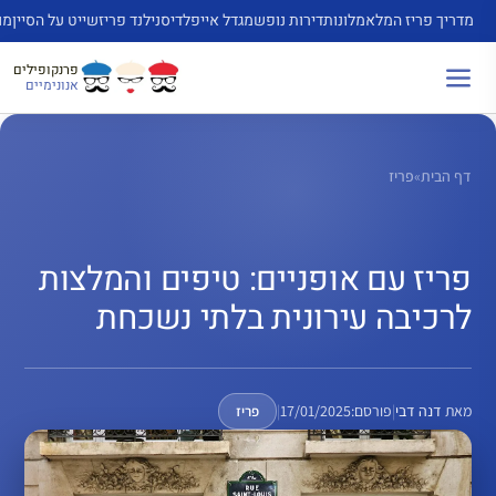
דלג
מדריך פריז המלא
מלונות
דירות נופש
מגדל אייפל
דיסנילנד פריז
שייט על הסיין
מו
תוכן
פרנקופילים
אנונימיים
דף הבית
»
פריז
פריז עם אופניים: טיפים והמלצות
לרכיבה עירונית בלתי נשכחת
מאת
דנה דבי
|
פורסם:
17/01/2025
|
פריז