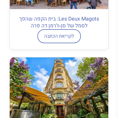
Les Deux Magots: בית הקפה שהפך
לסמל של סן‐ז’רמן דה פרה
לקריאת הכתבה