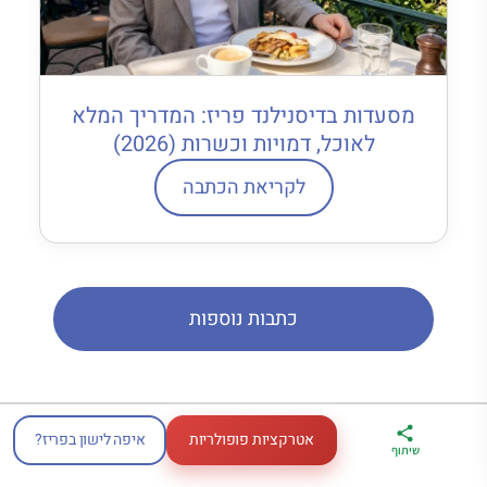
מסעדות בדיסנילנד פריז: המדריך המלא
לאוכל, דמויות וכשרות (2026)
לקריאת הכתבה
כתבות נוספות
אטרקציות פופולריות
איפה לישון בפריז?
ארגז הכלים שלי
מדריך פריז
דברו
שיתוף
לטיול בצרפת
במתנה
איתי בווטסאפ