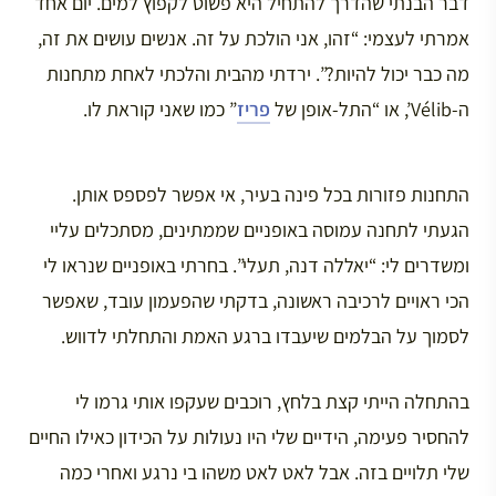
דבר הבנתי שהדרך להתחיל היא פשוט לקפוץ למים. יום אחד
אמרתי לעצמי: “זהו, אני הולכת על זה. אנשים עושים את זה,
מה כבר יכול להיות?”. ירדתי מהבית והלכתי לאחת מתחנות
ה-Vélib’, או “התל-אופן של
פריז
” כמו שאני קוראת לו.
התחנות פזורות בכל פינה בעיר, אי אפשר לפספס אותן.
הגעתי לתחנה עמוסה באופניים שממתינים, מסתכלים עליי
ומשדרים לי: “יאללה דנה, תעלי”. בחרתי באופניים שנראו לי
הכי ראויים לרכיבה ראשונה, בדקתי שהפעמון עובד, שאפשר
לסמוך על הבלמים שיעבדו ברגע האמת והתחלתי לדווש.
בהתחלה הייתי קצת בלחץ, רוכבים שעקפו אותי גרמו לי
להחסיר פעימה, הידיים שלי היו נעולות על הכידון כאילו החיים
שלי תלויים בזה. אבל לאט לאט משהו בי נרגע ואחרי כמה