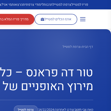
דלג
פריז למטייל
צרפת למטייל
תרבות
לימודי צרפתית
הרצאות
מי אני?
צ
תוכן
ארגז הכלים למטייל
מדריך פריז המלא בח
דף הבית
»
צרפת למטייל
טור דה פראנס – כל
מירוץ האופניים של 
מאת
צבי חזנוב
|
עודכן לאחרונה:
14/11/2024
|
צרפת למטייל