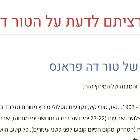
ציתם לדעת על הטור ד
של טור דה פראנס
 והמבנה של המירוץ הזה:
לראשונה, נוסד מוסד זה ב- 1903. מאז, מידי קיץ, נקבעים מסלולי מירוץ מגוונים
העולם). המירוץ נמשך כשלושה שבועות (23-22 ימים של רכיבה נטו ושני
פריז (המרחק ומקום הסיום קובעו לפני כשני עשורים). כל קטע, הו