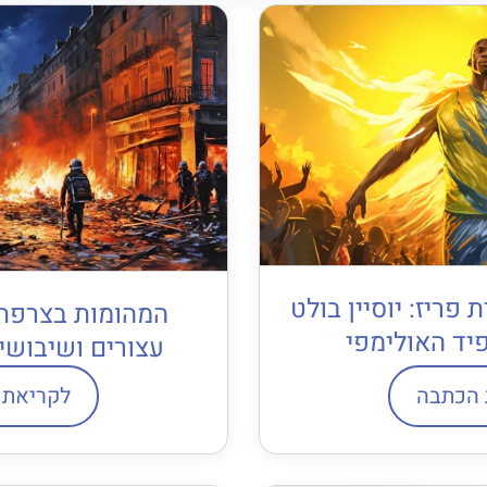
פריז: יוסיין בולט
המהומות בצרפת 
יד האולימפי
עצורים ושיבושי
 הכתבה
לקריאת 