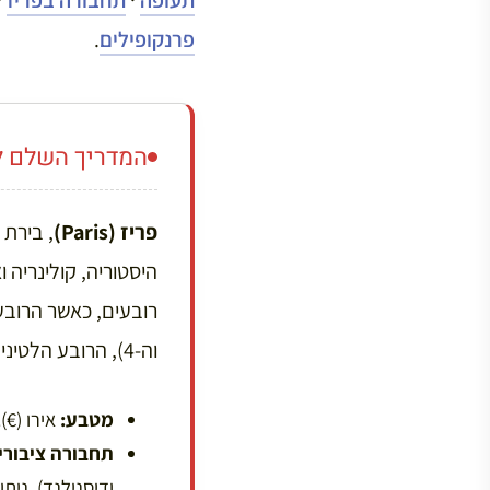
פרנקופילים
.
המדריך השלם לפ
פריז (Paris)
, בירת 
וה-4), הרובע הלטיני (הרובע ה-5), ומונפרנאס.
מטבע:
אירו (€).
תחבורה ציבורית (
ודיסנילנד). נית