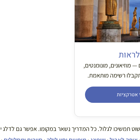
לראות
— מוזיאונים, מונומנטים,
תקבלו רשימה מותאמת.
 אטרקציות
וט תמשיכו לגלול. כל המדריך נשאר במקומו. אפשר גם לדלג י
איפה לאכול
·
שופינג
·
מופעים וחיי לילה
·
סיורים ומסלולים
·