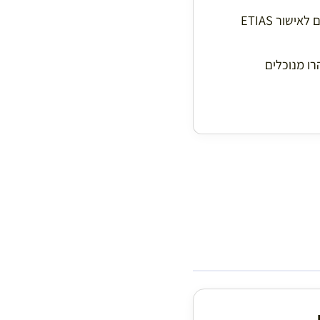
החל מהרבעון האחרון של 2026, תיירים ישראלים זקוקים לאישור ETIAS
וש בתיק צד קדמי (Crossbody), והיזהרו מנוכלים