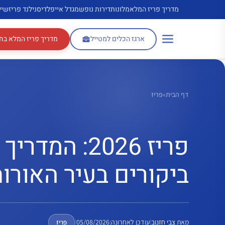
דלג
מדריך פריז המלא
מלונות
דירות נופש
מגדל אייפל
דיסנילנד פריז
שיי
תוכן
ארגז הכלים למטייל
מדריך פריז המלא בח
דף הבית
»
פריז
ביקורים בעיר האורו
מאת
צבי חזנוב
|
עודכן לאחרונה:
05/08/2026
|
פריז