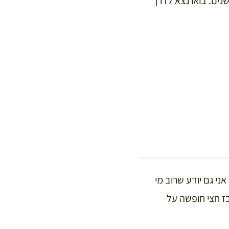
הסודות שגיליתי במהלך השנים. בואו נצא לדרך
ני גם יודע שרוב מי
בז חצי חופשה על