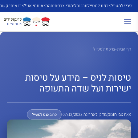
דלג
פריז למטייל
צרפת למטייל
תרבות
לימודי צרפתית
הרצאות
מי אני?
צרו איתי קשר
תוכן
פרנקופילים
אנונימיים
דף הבית
»
צרפת למטייל
טיסות לניס – מידע על טיסות
ישירות ועל שדה התעופה
מאת
צבי חזנוב
|
עודכן לאחרונה:
07/12/2023
|
פרובאנס למטייל