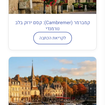
קמברמר (Cambremer): קסם ירוק בלב
נורמנדי
לקריאת הכתבה