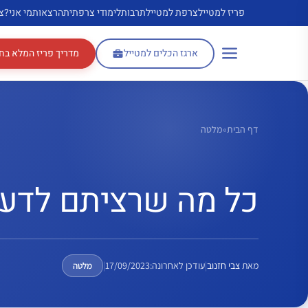
דלג
פריז למטייל
צרפת למטייל
תרבות
לימודי צרפתית
הרצאות
מי אני?
צ
תוכן
ארגז הכלים למטייל
מדריך פריז המלא בח
דף הבית
»
מלטה
כל מה שרציתם לדע
מאת
צבי חזנוב
|
עודכן לאחרונה:
17/09/2023
|
מלטה