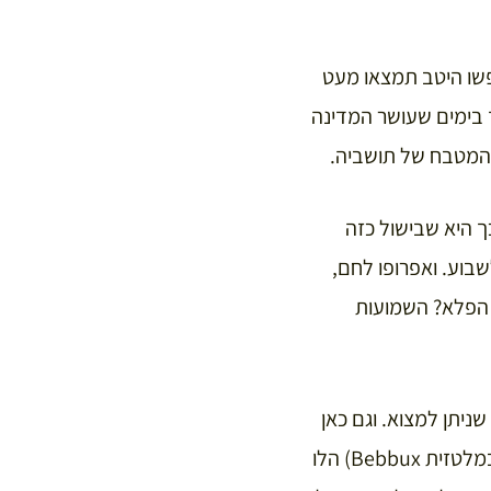
שו היטב תמצאו מעט
כך בימים שעושר המדינה
 המטבח של תושביה.
ך היא שבישול כזה
שבוע. ואפרופו לחם,
 הפלא? השמועות
יתן למצוא. וגם כאן
אנחנו רואים דמיון למטבח הצרפתי מכיוון שאחד המאכלים על המלטזים הם השבלולים (במלטזית Bebbux) הלו