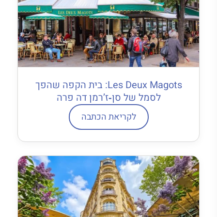
Les Deux Magots: בית הקפה שהפך
לסמל של סן‐ז’רמן דה פרה
לקריאת הכתבה