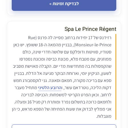
לבדיקת זמינות »
Spa Le Prince Régent
רזידנס של 17 יחידות ברחוב מסייה לה פרנס (Rue
Monsieur-le-Prince), בבניין מהמאה ה-18 ששופץ. יש כאן
סטודיו, סוויטות ודופלקס עם שלושה חדרי שינה, כולם
ממוזגים, עם מטבח מלא, מכונת כביסה ומכונת נספרסו
שהקפסולות בה מתחדשות מדי יום. הקבלה מאוישת מסביב
לשעון, הניקיון יומי, וארוחת הבוקר מגיעה אל הדלת. בבניין
ספא עם בריכה מקורה, חמאם וסאונה. גני לוקסמבורג חמש
דקות הליכה, נוטרדאם עשר, ו
הרובע הלטיני
מתחיל מעבר
לרחוב. וכאן הפרט הקריטי למשפחות: הכניסה לבריכה
ולחמאם כרוכה בתשלום נפרד ומותרת רק מגיל 16 ומעלה.
אני ממליץ לבדוק את שעות הפתיחה של הספא מראש, כי הן
מוגבלות.