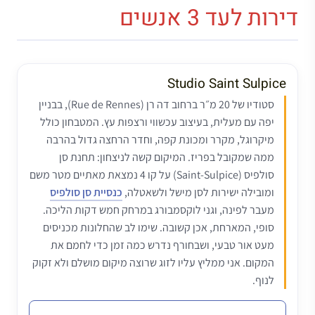
דירות לעד 3 אנשים
Studio Saint Sulpice
סטודיו של 20 מ״ר ברחוב דה רן (Rue de Rennes), בבניין
יפה עם מעלית, בעיצוב עכשווי ורצפות עץ. המטבחון כולל
מיקרוגל, מקרר ומכונת קפה, וחדר הרחצה גדול בהרבה
ממה שמקובל בפריז. המיקום קשה לניצחון: תחנת סן
סולפיס (Saint-Sulpice) על קו 4 נמצאת מאתיים מטר משם
ומובילה ישירות לסן מישל ולשאטלה,
כנסיית סן סולפיס
מעבר לפינה, וגני לוקסמבורג במרחק חמש דקות הליכה.
סופי, המארחת, אכן קשובה. שימו לב שהחלונות מכניסים
מעט אור טבעי, ושבחורף נדרש כמה זמן כדי לחמם את
המקום. אני ממליץ עליו לזוג שרוצה מיקום מושלם ולא זקוק
לנוף.