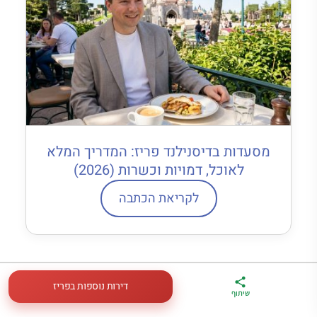
מסעדות בדיסנילנד פריז: המדריך המלא
לאוכל, דמויות וכשרות (2026)
לקריאת הכתבה
כתבות נוספות
דירות נוספות בפריז
ארגז הכלים שלי
מדריך פריז
דברו
שיתוף
לטיול בצרפת
במתנה
איתי בווטסאפ