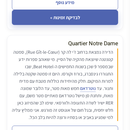
מידע נוסף
לבדיקת זמינות »
Quartier Notre Dame
הדירה נמצאת ברחוב ז׳י לה קר (Rue Gît-le-Cœur), סמטה
קטנטנה שיוצאת מהקיֶה של הסיין. מי שאוהב ספרות ידע
שבמספר 9 שכן בשנות החמישים ה-Beat Hotel, שבו
התגוררו גינסברג, בורוז וקורסו. היום זו סמטה שקטה בלילה
למרות המיקום. חלק מהיחידות כוללות מטבח עם מדיח
ותנור. עד
נוטרדאם
חמש מאות מטר, עד הלובר שמונה
מאות, ותחנת סן מישל נוטרדאם מאתיים מטר משם, עם
RER ישיר לשדה התעופה ולוורסאי. שימו לב שהמיזוג כאן
חלש יחסית, ובגל חום של אוגוסט זה מורגש. אני ממליץ עליה
למי שמגיע באביב או בסתיו ורוצה להיות בלב הכל.