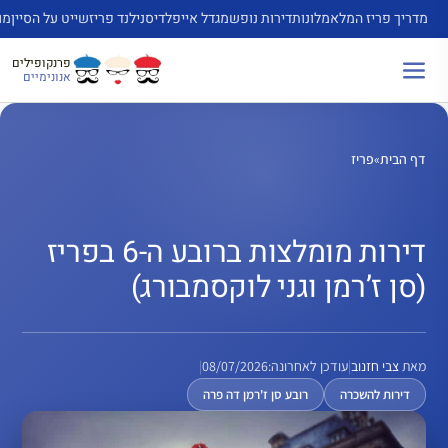
דלג
מדריך פריז המלא
מלונות
דירות נופש
מגדל אייפל
דיסנילנד פריז
שייט על הסיין
מו
תוכן
פרנקופילים
אנונימיים
דף הבית
»
פריז
דירות מומלצות ברובע ה-6 בפריז
(סן ז’רמן וגני לוקסמבורג)
מאת
צבי חזנוב
|
עודכן לאחרונה:
08/07/2026
|
דירות להשכרה
רובע סן ז'רמן דה פרה