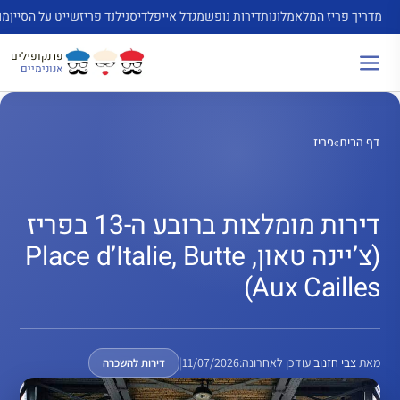
דלג
מדריך פריז המלא
מלונות
דירות נופש
מגדל אייפל
דיסנילנד פריז
שייט על הסיין
מו
תוכן
פרנקופילים
אנונימיים
דף הבית
»
פריז
דירות מומלצות ברובע ה-13 בפריז
(צ’יינה טאון, Place d’Italie, Butte
Aux Cailles)
מאת
צבי חזנוב
|
עודכן לאחרונה:
11/07/2026
|
דירות להשכרה