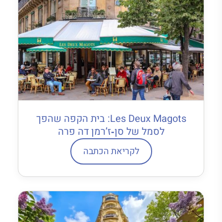
Les Deux Magots: בית הקפה שהפך
לסמל של סן‐ז’רמן דה פרה
לקריאת הכתבה