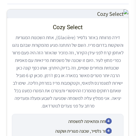
Cozy Select
דירה מרווחת באזור גלסייר (Glacière), אחת השכונות המגוריות
והשקטות בדרום פריז. השם של התחנה מגיע מהמקורות שבהם נהגו
לאחסן קרח לפני עידן הקירור, וזה מזכיר שהאזור הזה היה פעם פרוור
כפרי מחוץ לעיר. היום זו שכונה של משפחות פריזאיות עם מאפיות
שכונתיות ומחירים שפויים, וזה בדיוק היתרון: אותו כסף קונה כאן
הרבה יותר מטרים מאשר במארה או בסן ז׳רמן. מכאן קו 6 מוביל
ישירות למונפרנס ולפאסי, וקטקומבות פריז במרחק הליכה. שימו לב
שאתם רחוקים מהמרכז ההיסטורי ותצטרכו את המטרו כמעט בכל
יציאה. אני ממליץ עליה למשפחה שמגיעה לשבוע ומעלה ומעדיפה
מרחב על פני צעדים לנוטרדאם.
מרווחת ומתאימה למשפחה
באזור גלסייר, שכונה מגורית ושקטה