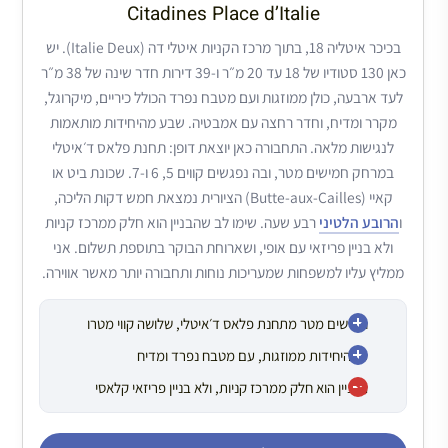
Citadines Place d’Italie
בכיכר איטליה 18, בתוך מרכז הקניות איטלי דה (Italie Deux). יש
כאן 130 סטודיו של 18 עד 20 מ״ר ו-39 דירות חדר שינה של 38 מ״ר
לעד ארבעה, כולן ממוזגות ועם מטבח נפרד הכולל כיריים, מיקרוגל,
מקרר ומדיח, וחדר רחצה עם אמבטיה. שבע מהיחידות מותאמות
לנגישות מלאה. התחבורה כאן יוצאת דופן: תחנת פלאס ד׳איטלי
במרחק חמישים מטר, ובה נפגשים קווים 5, 6 ו-7. שכונת ביט או
קאיי (Butte-aux-Cailles) הציורית נמצאת חמש דקות הליכה,
ו
הרובע הלטיני
רבע שעה. שימו לב שהבניין הוא חלק ממרכז קניות
ולא בניין פריזאי עם אופי, ושארוחת הבוקר בתוספת תשלום. אני
ממליץ עליו למשפחות שמעריכות נוחות ותחבורה יותר מאשר אווירה.
חמישים מטר מתחנת פלאס ד׳איטלי, שלושה קווי מטרו
כל היחידות ממוזגות, עם מטבח נפרד ומדיח
הבניין הוא חלק ממרכז קניות, ולא בניין פריזאי קלאסי