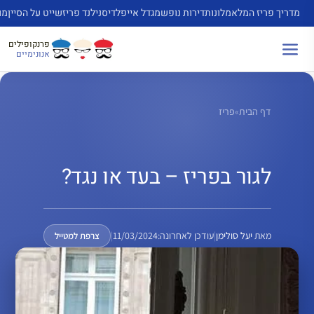
דלג
מדריך פריז המלא
מלונות
דירות נופש
מגדל אייפל
דיסנילנד פריז
שייט על הסיין
מו
תוכן
פרנקופילים
אנונימיים
דף הבית
»
פריז
לגור בפריז – בעד או נגד?
מאת
יעל סולימן
|
עודכן לאחרונה:
11/03/2024
|
צרפת למטייל