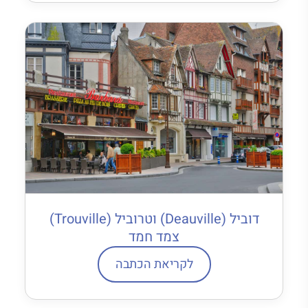
דוביל (Deauville) וטרוביל (Trouville)
צמד חמד
לקריאת הכתבה