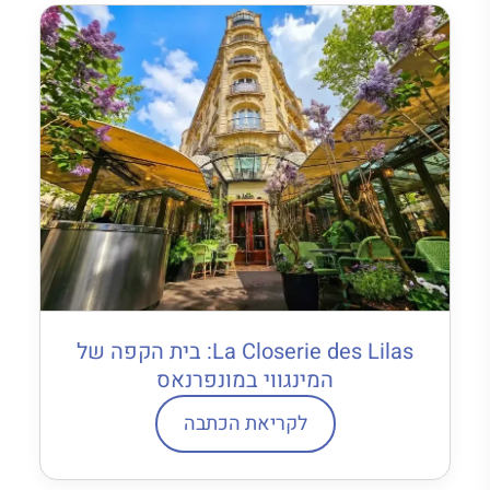
La Closerie des Lilas: בית הקפה של
המינגווי במונפרנאס
לקריאת הכתבה