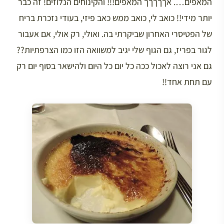
המאפים…. אךךךךך המאפים!!! והקינוחים הנלוזים! זה כבר
יותר מידי!! כואב לי, כואב ממש כאב פיזי, בעודי נזכרת בריח
של הפטיסרי האחרון שביקרתי בה. ואולי, רק אולי, אם אעבור
לגור בפריז, גם הגוף שלי יגיב למשוואה הזו כמו הצרפתיות??
גם אני רוצה לאכול ככה כל יום כל היום ולהישאר בסוף יום רק
עם תחת אחד!!