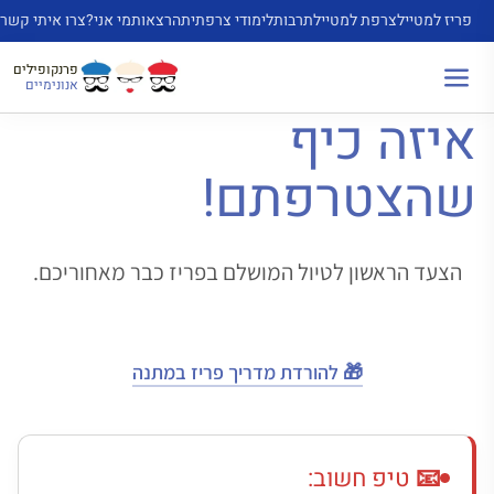
דלג
פריז למטייל
צרפת למטייל
תרבות
לימודי צרפתית
הרצאות
מי אני?
צרו איתי קשר
תוכן
פרנקופילים
אנונימיים
איזה כיף
שהצטרפתם!
הצעד הראשון לטיול המושלם בפריז כבר מאחוריכם.
🎁 להורדת מדריך פריז במתנה
📧 טיפ חשוב: