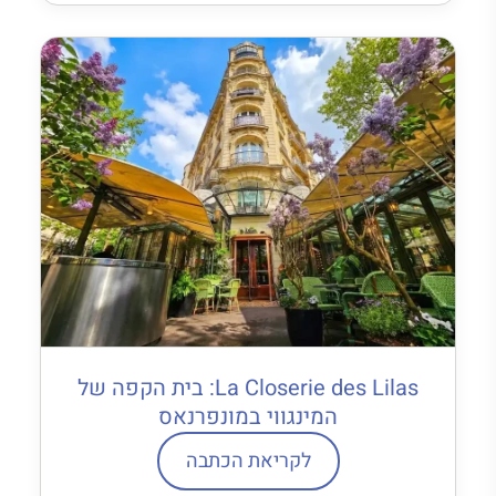
La Closerie des Lilas: בית הקפה של
המינגווי במונפרנאס
לקריאת הכתבה