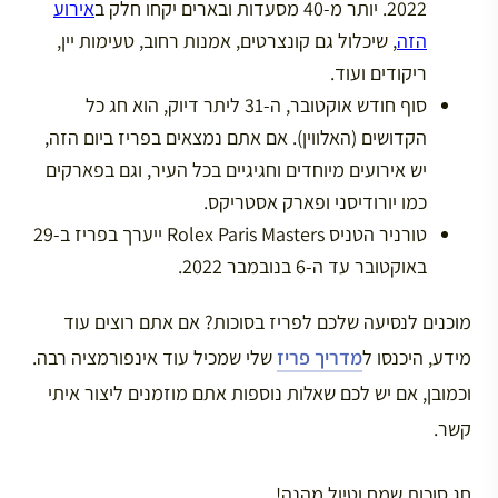
2022. יותר מ-40 מסעדות ובארים יקחו חלק ב
אירוע
הזה
, שיכלול גם קונצרטים, אמנות רחוב, טעימות יין,
ריקודים ועוד.
סוף חודש אוקטובר, ה-31 ליתר דיוק, הוא חג כל
הקדושים (האלווין). אם אתם נמצאים בפריז ביום הזה,
יש אירועים מיוחדים וחגיגיים בכל העיר, וגם בפארקים
כמו יורודיסני ופארק אסטריקס.
טורניר הטניס Rolex Paris Masters ייערך בפריז ב-29
באוקטובר עד ה-6 בנובמבר 2022.
מוכנים לנסיעה שלכם לפריז בסוכות? אם אתם רוצים עוד
מידע, היכנסו ל
מדריך פריז
שלי שמכיל עוד אינפורמציה רבה.
וכמובן, אם יש לכם שאלות נוספות אתם מוזמנים ליצור איתי
קשר.
חג סוכות שמח וטיול מהנה!