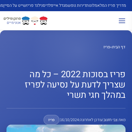
דלג
מדריך פריז המלא
מלונות
דירות נופש
מגדל אייפל
דיסנילנד פריז
שייט על הסיין
מו
תוכן
פרנקופילים
אנונימיים
דף הבית
»
פריז
פריז בסוכות 2022 – כל מה
שצריך לדעת על נסיעה לפריז
במהלך חגי תשרי
מאת
צבי חזנוב
|
עודכן לאחרונה:
16/10/2024
|
פריז