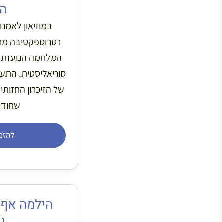
ה
רנית מחכה לכם
ל חייה של צלמת
 את דרכה כמוזה
ציגה את המורכבות
 ללב.
יסים

ט: רוחניות
ת