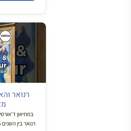
רנואר והא
מא
במוזיאון ד’אורסי