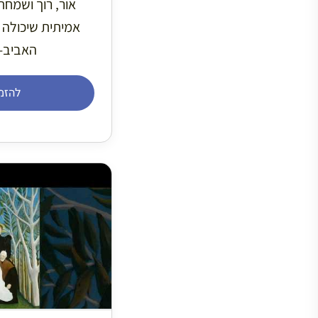
אור, רוך ושמחת
אמיתית שיכולה 
האביב-ק
להזמ