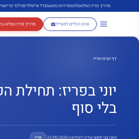
דלג
מדריך פריז המלא
מלונות
דירות נופש
מגדל אייפל
דיסנילנד פריז
שיי
תוכן
ארגז הכלים למטייל
מדריך פריז המלא בח
דף הבית
»
פריז
יוני בפריז: תחילת ה
בלי סוף
מאת
צבי חזנוב
|
עודכן לאחרונה:
22/06/2026
|
פריז