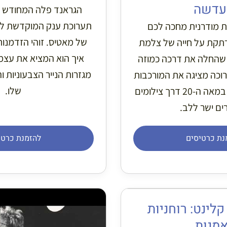
העדש
מחודש והיפהפה מארח
במוזיאון לאמנות מוד
 הזדמנות מופלאה לראות
רטרוספקטיבה מרתקת ע
 את עצמו מחדש בעזרת
המלחמה הנועזת שהחלה
עוניות והכל כך מפורסמות
סוריאליסטית. התערוכה מ
שלו.
של הזיכרון החזותי במאה ה-20 דרך צילומים
שחודרים ישר
מנת כרטיסים
להזמנת כרט

הילמה אף קלינ
ואמנו