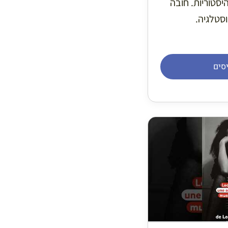
היסטוריות. חובה
וסטלגיה.
סים