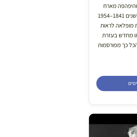
והיפהפה מארח
תערוכת ענק המוקדשת לשנים 1841–1954
ת מופלאה לראות
מו מחדש בעזרת
והכל כך מפורסמות
סים