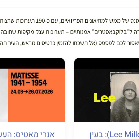
חודש יוני מביא איתו רנסנס של ממש למוזיאונים 
רה ל”בלוקבאסטרים” אמנותיים – תערוכות ענק מקיפות שחובה 
אסור לכם לפספס (אל תשכחו להזמין כרטיסים מראש, העיר תהי
לי מילר (Lee Miller): בעין
אנרי מאטיס: העש