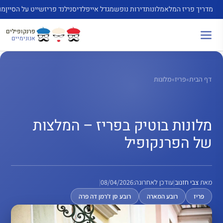
דלג
מדריך פריז המלא
מלונות
דירות נופש
מגדל אייפל
דיסנילנד פריז
שייט על הסיין
מו
תוכן
פרנקופילים
אנונימיים
דף הבית
»
פריז
»
מלונות
מלונות בוטיק בפריז – המלצות
של הפרנקופיל
מאת
צבי חזנוב
|
עודכן לאחרונה:
08/04/2026
|
פריז
רובע המארה
רובע סן ז'רמן דה פרה