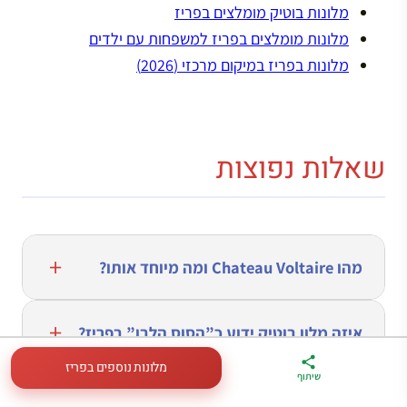
מלונות בוטיק מומלצים בפריז
מלונות מומלצים בפריז למשפחות עם ילדים
מלונות בפריז במיקום מרכזי (2026)
שאלות נפוצות
מהו Chateau Voltaire ומה מיוחד אותו?
איזה מלון בוטיק ידוע כ”הסוס הלבן” בפריז?
מלונות נוספים בפריז
ארגז הכלים שלי
מדריך פריז
דברו
שיתוף
לטיול בצרפת
במתנה
איתי בווטסאפ
מהו הקונספט של מלון Park Hyatt Paris