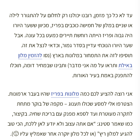
עד לא כל כך מזמן, רובנו יכולנו רק לחלום על להתגורר לילה
או שניים במלון של חמישה כוכבים בפריז, מכיוון ששער היורו
היה גבוה ופריז הייתה רוחשת תיירים כמעט בכל עונה. אבל
שער היורו הנוכחי עדיין בסדר גמור, וכדאי לנצל את זה.
תוסיפו לזה את התמחור במלונות בארץ (נסו
להזמין מלון
באילת
ותראו על מה אני מדבר) ותבינו שבמחיר דומה, תוכלו
להתפנק באמת בעיר האורות.
אני רוצה להציע לכם כמה
מלונות בפריז
שהיו בעבר ארמונות.
הצטרפו אלי למסע שכולו תענוג – מקפה של בוקר מתחת
לתקרה מעוטרת ועד לספא מפנק עם בריכת שחיה. בקיצור,
כמו שאמר סטינג: “אם אתה עצוב ולא יודע לאן ללכת, הכי טוב
להגיע למלון ריץ” (או לכל מלון יוקרה אחר שאמליץ עליו 🙂).