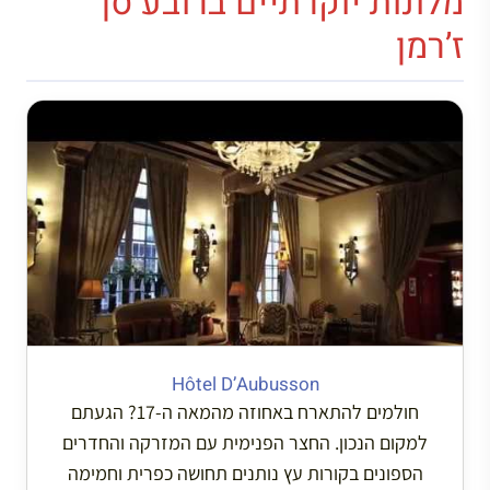
מלונות יוקרתיים ברובע סן
ז’רמן
Hôtel D’Aubusson
חולמים להתארח באחוזה מהמאה ה-17? הגעתם
למקום הנכון. החצר הפנימית עם המזרקה והחדרים
הספונים בקורות עץ נותנים תחושה כפרית וחמימה