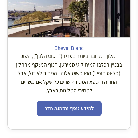
Cheval Blanc
המלון המדובר ביותר בפריז (“הסוס הלבן”), השוכן
בבניין הכלבו המיתולוגי סמירטן. הנוף הנשקף מהחלון
(פלאס דופין!) הוא פשוט אלוהי. המחיר לא זול, אבל
החוויה והספא המטורף שווים כל שקל אם משווים
למחירי המלונות בארץ.
למידע נוסף והזמנת חדר