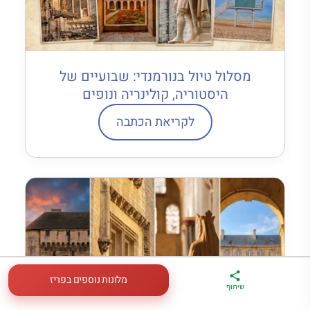
מסלול טיול בנורמנדי: שבועיים של
היסטוריה, קולינריה ונופים
לקריאת הכתבה
מלונות נוספים בפריז
ארגז הכלים שלי
מדריך פריז
דברו
שיתוף
לטיול בצרפת
במתנה
איתי בווטסאפ