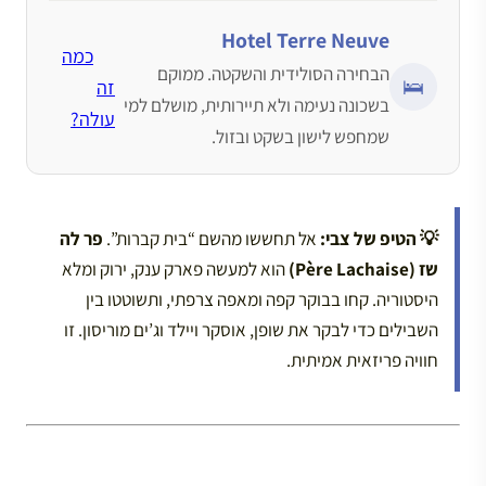
Hotel Terre Neuve
כמה
הבחירה הסולידית והשקטה. ממוקם
🛌
זה
בשכונה נעימה ולא תיירותית, מושלם למי
עולה?
שמחפש לישון בשקט ובזול.
💡 הטיפ של צבי:
אל תחששו מהשם “בית קברות”.
פר לה
שז (Père Lachaise)
הוא למעשה פארק ענק, ירוק ומלא
היסטוריה. קחו בבוקר קפה ומאפה צרפתי, ותשוטטו בין
השבילים כדי לבקר את שופן, אוסקר ויילד וג’ים מוריסון. זו
חוויה פריזאית אמיתית.