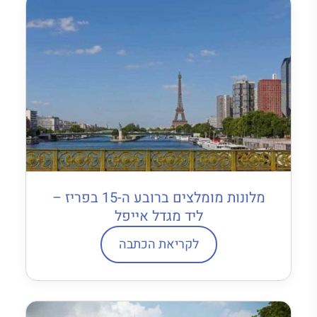
מלונות מומלצים ברובע ה-15 בפריז –
ליד מגדל אייפל
לקריאת הכתבה