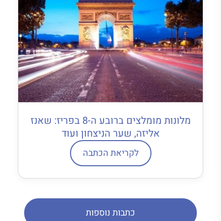
מלונות מומלצים ברובע ה-8 בפריז: שאנז
אליזה, שער הניצחון ועוד
לקריאת הכתבה
כתבות נוספות