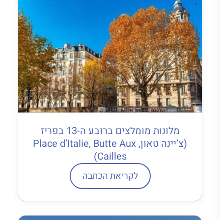
מלונות מומלצים ברובע ה-13 בפריז
(צ’יינה טאון, Place d’Italie, Butte Aux
Cailles)
לקריאת הכתבה