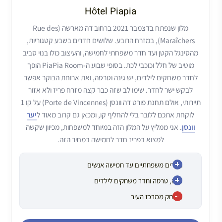
Hôtel Piapia
מלון שנפתח בדצמבר 2021 ברחוב דה מארשה (Rue des
Maraîchers), במזרח הרובע. שלושים חדרים בשבע קטגוריות,
מהסינגל הקטן ועד חדר משפחתי לחמישה, והעיצוב כולו בנוי סביב
מוטיב של חלל וכוכבי לכת. בסופי שבוע ה-PiaPia Room הופך
לחדר משחקים לילדים, יש גינה וטרסה, ואת ארוחת הבוקר אפשר
לבקש ישר לחדר. שימו לב שזה כבר קצה מזרח פריז ולא אזור
תיירותי, אולם תחנת פורט דה וונסן (Porte de Vincennes) על קו 1
לוקחת אתכם ללובר בלי להחליף קו, ומכאן גם קרוב מאוד ל
יער
וונסן
. אני ממליץ על המלון הזה במיוחד למשפחות, מכיוון שקשה
למצוא בפריז חדר לחמישה במחיר הזה.
חדרים משפחתיים עד חמישה אנשים
גינה, טרסה וחדר משחקים לילדים
מרוחק ממרכז העיר