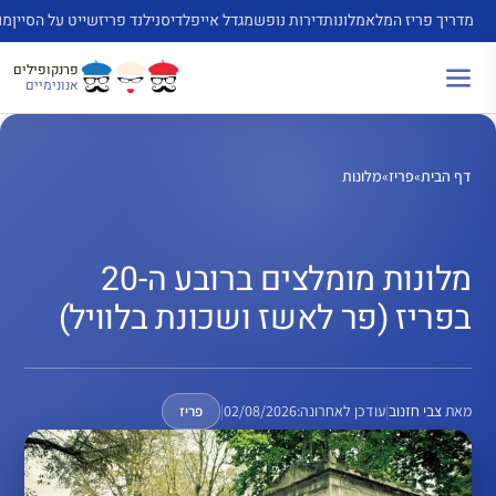
דלג
מדריך פריז המלא
מלונות
דירות נופש
מגדל אייפל
דיסנילנד פריז
שייט על הסיין
מו
תוכן
פרנקופילים
אנונימיים
דף הבית
»
פריז
»
מלונות
מלונות מומלצים ברובע ה-20
בפריז (פר לאשז ושכונת בלוויל)
מאת
צבי חזנוב
|
עודכן לאחרונה:
02/08/2026
|
פריז