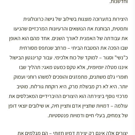
וחדשנות.
היצירות בתערוכה מוצגות בשילוב של גישה כרונולוגית
ותמטית, הבוחנת את הנושאים והרעיונות המרכזיים שהניעו
את עבודתה של האמנית לאורך השנים. אחד מהם הוא האופן
שבו הפכה את המטבח הביתי – מרחב שנתפס מסורתית
כ”נשי” וסגור – למוקד של כוח אלכימי. עבור קרינגטון הבישול
איננו מטלה יומיומית, אלא טקס כמעט מאגי: תהליך שבו
חומרי גלם משתנים, מתמזגים והופכים למשהו רוחני ועמוק
יותר. היא לא רק מבשלת מרק, היא רוקחת גורלות. מוטיב
מרכזי נוסף ביצירתה הוא היצורים ההיברידיים המאכלסים את
עולמה – דמויות שחציין אדם וחציין חיה, או שילובים יוצאי דופן
של צמחים, בעלי חיים ודמויות פנטסטיות.
יצורים אלה אינם רק יצירת דמיון חזותי – הם מגלמים את