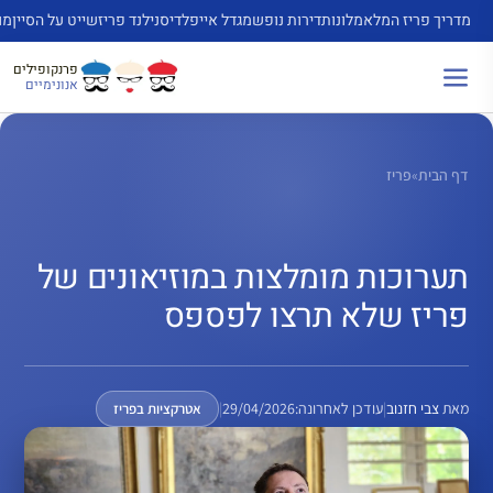
דלג
מדריך פריז המלא
מלונות
דירות נופש
מגדל אייפל
דיסנילנד פריז
שייט על הסיין
מו
תוכן
פרנקופילים
אנונימיים
דף הבית
»
פריז
תערוכות מומלצות במוזיאונים של
פריז שלא תרצו לפספס
מאת
צבי חזנוב
|
עודכן לאחרונה:
29/04/2026
|
אטרקציות בפריז