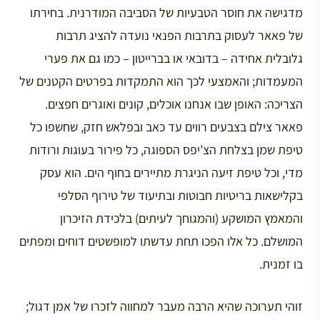
מדגישה את חוסר הטבעיות של הסביבה המודרנית. בחירתו
של פאאר לעסוק בתרבות הפנאי נועדה להציג תרבות
גלובלית אחידה – בדובאי או בברייטון – כמו גם את פערי
המעמדות; והאמצעי לכך הוא התמקדות בפרטים הקטנים של
הצריכה: האופן שבו אנחנו אוכלים, קונים ואוגרים חפצים.
פאאר צילם בצבעים רווים עד כאב ובפלאש חזק, שחשפו כל
טיפת שמן בצלחת הצ’יפס הספוגה, כל פירור בעוגות ורודות
מדי, וכל טיפת זיעה הניגרת מתיירים בחוף הים. הוא עסק
בקלישאות בריטיות חבוטות ובתיעוד של טירוף הסלפי
והמאמץ המושקע (והמגוחך לעיתים) בלכידת הזיכרון
המושלם. כל אלו הפכו תחת עדשתו למופשטים דוחים ומפתים
בו זמנית.
זוהי תערוכה שהיא הרבה מעבר למחווה לזכרו של אמן דגול;