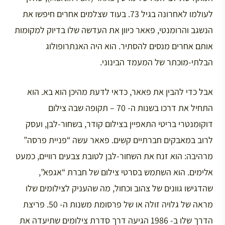
לעולמו לאחרונה בגיל 73. בעוד שצלמים אחרים חיפשו את
הנשגב והרומנטי, פאאר כיוון את העדשה שלו בדיוק למקומות
אותם אחרים מנסים להסתיר. הוא היה האנתרופולוג
הבלתי-מוכתר של המעמד הבינוני.
אבל כדי להבין את פאאר, כדאי לדעת מהיכן הוא בא. הוא
התחיל את דרכו בשנות ה- 70 – תקופה שבה צילום
דוקומנטרי בריטי התאפיין בצילום קודר, בשחור-לבן, ועסק
לרוב במאבקים חברתיים קשים. פאאר עשה “פניית פרסה”
מרהיבה: הוא זנח את השחור-לבן לטובת צבעים רוויים, כמעט
אלימים. הוא השתמש בסרטי צילום של חברת “אגפא”,
שהדגישו גוונים של צהוב וכחול, מה שהעניק לצילומים שלו
מראה של גלויה זולה או של פרסומת משנות ה- 50. פריצת
הדרך שלו ב- 1986 הגיעה דרך סדרת צילומים שתיעדה את