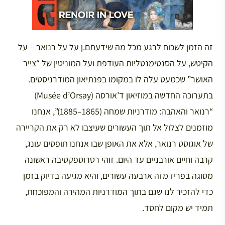
זה הזמן לשכוח לרגע מכל מה שידעתם.ן על על רנואר – על
הקיטש, על הסנטימנטליות העודפת ועל המוניטין של “צייר
האושר” שכמעט עלה לו במקומו בפנתיאון המודרניסטים.
בתערוכה החדשה במוזיאון ד’אורסה (Musée d’Orsay)
“רנואר והאהבה: מודרניות שמחה (1865–1885)”, אנחנו
מוזמנים לצלול אל תוך העשורים שעיצבו לא רק את הקריירה
של אוגוסט רנואר, אלא את האופן שבו אנחנו תופסים עונג,
קרבה וחיים אורבניים עד היום. זוהי רטרוספקטיבה ראשונה
מסוגה בפריז מזה ארבעה עשורים, והיא מגיעה בדיוק בזמן
כדי להזכיר לנו שגם בתוך המודרניות המהירה והמפוכחת,
תמיד יש מקום לחסד.