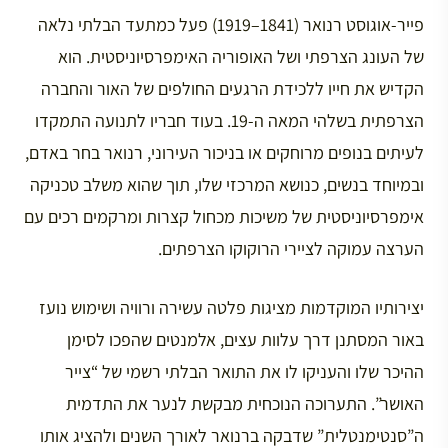
פייר-אוגוסט רנואר (1841–1919) פעל כמתעד הבלתי נלאה
של העונג הצרפתי ושל האופוריה האימפרסיוניסטית. הוא
הקדיש את חייו ללכידת הרגעים החולפים של האור והחברה
הצרפתית בשלהי המאה ה-19. בעוד חבריו לתנועה התמקדו
לעיתים בנופים מרוחקים או בניכור העירוני, רנואר בחר באדם,
ובמיוחד בנשים, כנושא המרכזי שלו, תוך שהוא משלב טכניקה
אימפרסיוניסטית של משיכות מכחול קצרות ומרקמים רכים עם
הערצה עמוקה לציירי הרוקוקו הצרפתים.
יצירותיו המוקדמות מציגות פלטה עשירה ורוויה ושימוש נועז
באור המסתנן דרך עלוות עצים, אלמנטים שהפכו לסימן
ההיכר שלו והעניקו לו את התואר הבלתי רשמי של “צייר
האושר”. התערוכה הנוכחית מבקשת לנער את התדמית
ה”סנטימנטלית” שדבקה ברנואר לאורך השנים ולהציג אותו