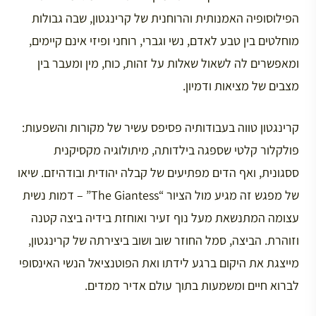
הפילוסופיה האמנותית והרוחנית של קרינגטון, שבה גבולות
מוחלטים בין טבע לאדם, נשי וגברי, רוחני ופיזי אינם קיימים,
ומאפשרים לה לשאול שאלות על זהות, כוח, מין ומעבר בין
מצבים של מציאות ודמיון.
קרינגטון טווה בעבודותיה פסיפס עשיר של מקורות והשפעות:
פולקלור קלטי שספגה בילדותה, מיתולוגיה מקסיקנית
ססגונית, ואף הדים מפתיעים של קבלה יהודית ובודהיזם. שיאו
של מפגש זה מגיע מול הציור “The Giantess” – דמות נשית
עצומה המתנשאת מעל נוף זעיר ואוחזת בידיה ביצה קטנה
וזוהרת. הביצה, סמל החוזר שוב ושוב ביצירתה של קרינגטון,
מייצגת את היקום ברגע לידתו ואת הפוטנציאל הנשי האינסופי
לברוא חיים ומשמעות בתוך עולם אדיר ממדים.