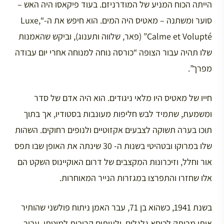
הייתה הכוח המניע של המודרניזם. בעוד פיקאסו היה האש –
סוער ומשתנה – מאטיס היה המים. הוא חיפש את ה-“Luxe,
Calme et Volupté” (פאר, שלווה ותענוג), וביקש שהאמנות
שלו תהיה עבור הצופה “כורסה נוחה למנוחה אחרי יום עבודה
מפרך”.
חייו של מאטיס היו מלאי ניגודים. הוא היה אדם של סדר
ומשמעת, שתמיד לבש חליפות מעונבות בסטודיו, אך בתוך
תוכו בערה תשוקה לצבעים אקזוטיים ולנופים רחוקים. השהות
שלו במרוקו ובטהיטי בשנות ה- 30 שינתה את האופן שבו תפס
אור וחלל, וזיכרונות המקצבים של דרום האוקיינוס השקט הם
אלו שחזרו והתפרצו במגזרות הנייר המאוחרות.
בשנת 1941, כשהוא בן 71, עבר האמן ניתוח פולשני שהותיר
אותו מרותק לכיסא גלגלים, ולעיתים קרובות למיטתו. עבור