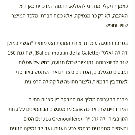
כאמן רדיקלי ומודרני להפליא. התמה המרכזית כאן היא
האהבה, לא רק כרומנטיקה, אלא ככוח חברתי מלכד המייצר
שוויון וחופש.
במרכז החגיגה עומדת יצירת המופת האלמותית “הנשף במולן
דה לה גאלט” (Bal du moulin de la Galette), שחוגגת 150
שנה להיווצרותה. זהו ציור שכולו תנועה, רחש של שמלות
ומבטים מצטלבים, המדגים כיצד רנואר השתמש באור כדי
לאחד בין הדמויות וליצור תחושה של קהילה הרמונית.
מבנה התערוכה מוליך את המבקר בין סצנות החיים
המודרניים שרנואר כה אהב: מהמפגשים הבוהמיינים על גדות
הסן בציור “לה גרנוייר” (La Grenouillère), שם המים
והשמיים מתמזגים בכתמי צבע נועזים, ועד לדינמיקה הזוגית