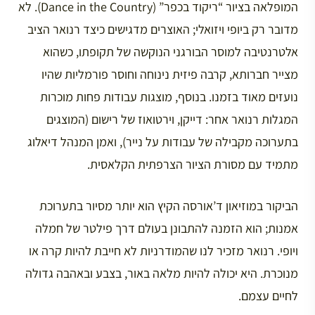
המופלאה בציור “ריקוד בכפר” (Dance in the Country). לא
מדובר רק ביופי ויזואלי; האוצרים מדגישים כיצד רנואר הציב
אלטרנטיבה למוסר הבורגני הנוקשה של תקופתו, כשהוא
מצייר חברותא, קרבה פיזית נינוחה וחוסר פורמליות שהיו
נועזים מאוד בזמנו. בנוסף, מוצגות עבודות פחות מוכרות
המגלות רנואר אחר: דייקן, וירטואוז של רישום (המוצגים
בתערוכה מקבילה של עבודות על נייר), ואמן המנהל דיאלוג
מתמיד עם מסורת הציור הצרפתית הקלאסית.
הביקור במוזיאון ד’אורסה הקיץ הוא יותר מסיור בתערוכת
אמנות; הוא הזמנה להתבונן בעולם דרך פילטר של חמלה
ויופי. רנואר מזכיר לנו שהמודרניות לא חייבת להיות קרה או
מנוכרת. היא יכולה להיות מלאה באור, בצבע ובאהבה גדולה
לחיים עצמם.