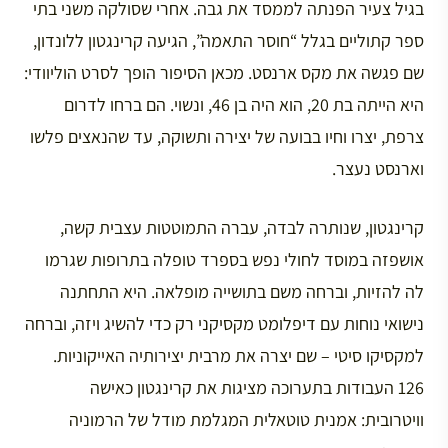
בגיל צעיר הפנתה לממסד את גבה. אחרי שסולקה משני בתי
ספר קתוליים בגלל “חוסר התאמה”, הגיעה קרינגטון ללונדון,
שם פגשה את מקס ארנסט. מכאן הסיפור הופך לסרט הוליוודי:
היא הייתה בת 20, הוא היה בן 46, ונשוי. הם ברחו לדרום
צרפת, יצרו וחיו בבועה של יצירה ותשוקה, עד שהנאצים פלשו
וארנסט נעצר.
קרינגטון, שנותרה לבדה, עברה התמוטטות עצבית קשה,
אושפזה במוסד לחולי נפש בספרד טופלה בתרופות שגרמו
לה להזיות, וברחה משם בתושייה מופלאה. היא התחתנה
נישואי נוחות עם דיפלומט מקסיקני רק כדי להשיג ויזה, וברחה
למקסיקו סיטי – שם יצרה את מרבית יצירותיה האייקוניות.
126 העבודות בתערוכה מציגות את קרינגטון כאישה
וויטרובית: אמנית טוטאלית המגלמת מודל של הרמוניה