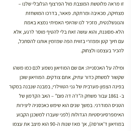
זו מראה מלוטשת המוצבת מול הפרצוף הגלובלי שלנו –
מצחיקה, מכאיבה ומרתקת. פאאר, בדרכו המושחזת
והנונשלנטית, מזכיר לנו שהיופי האמיתי נמצא באמת
הלא-מסוננת, והוא עושה זאת בלי להטיף מוסר לרגע, אלא
עם חיוך קטן וממזרי בזווית הפה שמזמין אותנו להסתכל,
להכיר בעצמנו ולצחוק.
ומילה על האכסנייה: אם שם המוזיאון נשמע לכם כמו משהו
שקשור למשחק כדור עתיק, אתם צודקים. המוזיאון שוכן
בפינה הצפון-מערבית של גני הטווילרי, במבנה שנבנה במקור
ב- 1861 עבור משחק ה”ז’ה דה פום” – האב הקדמון של
הטניס המודרני. במשך שנים הוא שימש כאכסניה ליצירות
האימפרסיוניסטיות הגדולות (לפני שעברו למשכנן הקבוע
במוזיאון ד’אורסה), אך מאז שנות ה-90 הוא מיצב את עצמו