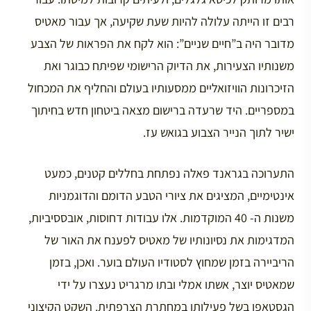
רבים זו הייתה עלולה להיות שעת שקיעה, אך עבור מאטיס
מדובר היה ב”חיים שניים”: הוא לקח את הפראות של הצבע
משנותיו הצעירות, את הדיוק הרישומי שפיתח כבוגר ואת
הזיכרונות הוויזואליים ממסעותיו בעולם והחליף את המכחול
במספריים. היד שרעדה ברישום מצאה ביטחון חדש בחיתוך
ישיר לתוך הנייר הצבוע בגואש עז.
התערוכה בגראנד פאלה נפתחת בחללים קטנים, כמעט
אינטימיים, המציגים את ציורי הטבע הדומם והדוגמניות
משנות ה- 40 המוקדמות. אלו עבודות דחוסות, אובססיביות,
המדגימות את נסיונותיו של מאטיס לפענח את האור של
הריביירה בזמן שמחוץ לסטודיו העולם בוער. ואכן, בזמן
שמאטיס יוצר, אשתו אמלי ובתו מרגריט נעצרו על ידי
הגסטאפו בשל פעילותן במחתרת הצרפתית. השקט הקיצוני