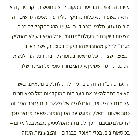
עיירת הנופש ניו ברייטון. במקום להציג חופשות יוקרתיות, הוא
הראה משפחות אוכלות נקניקיות ליד פחי אשפה גדושים. זה
היה מזעזע, חלוצי ומבריק. ב- 1994 הוא התקבל לסוכנות
הצילום היוקרתית בעולם “מגנום”. אבל המאורע לא “החליק
בגרון” לחלק מהחברים הוותיקים בסוכנות, אשר ראו בו
“מציצן” שצוחק על מושאיו. בסופו של דבר, הוא הפך לנשיא
הסוכנות – מה שסימן את הניצחון הסופי של הגישה שלו.
התערוכה ב”ז’ה דה פום” מחולקת לחללים נושאיים, כאשר
האוצר בחר להציב את העבודות המוקדמות מול המאוחרות
על מנת להציג את האבולוציה של פאאר. זו תערוכה המהווה
כתב אישום ויזואלי, המוגש עם המון הומור. פאאר מזהיר מכך
שהעולם סביבנו הופך לסינתטי: הפלסטיק נמצא בכל מקום –
בכיסאות בים, בכלי האוכל ובבגדים – והצבעוניות העזה