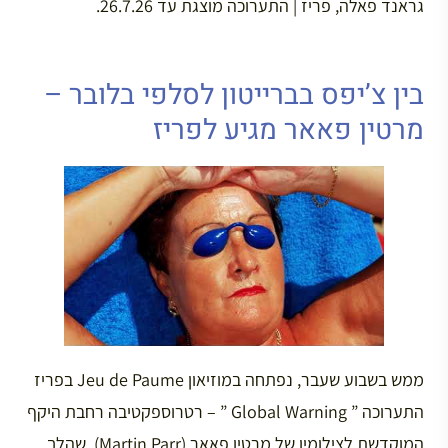
גראנד פאלה, פריז | התערוכה מוצגת עד 26.7.26.
בין צ’יפס בברייטון לסלפי בלובר –
מרטין פאאר מגיע לפריז
ממש בשבוע שעבר, נפתחה במוזיאון Jeu de Paume בפריז
התערוכה ” Global Warning ” – רטרוספקטיבה רחבת היקף
המוקדשת לצילומיו של מרטין פאאר (Martin Parr), שהלך