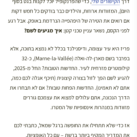
דרך
הקישורים שלי
, כדי שהפרנקופיל יוכל לקנות בגט בסוף
היום), המזוודות ארוזות, והילדים כבר בודקים כל חמש דקות
אם רואים את הטירה של היפהפייה הנרדמת באופק. אבל רגע
לפני הקסם, נשאר עניין טכני קטן:
איך מגיעים לשם?
פריז היא עיר עצומה, ודיסנילנד בכלל לא נמצא בתוכה, אלא
בפרבר בשם מארן-לה-ואלה (Marne-la-Vallée), כ-32
קילומטרים מזרחית לעיר. החדשות הטובות? החל מ-2025,
להגיע לשם הפך לזול בצורה קיצונית (תיכף אגלה לכם כמה,
אתם לא תאמינו). החדשות הפחות טובות? אם לא תבחרו את
הדרך הנכונה, אתם עלולים למצוא את עצמכם גוררים
מזוודות במנהרות אינסופיות של המטרו.
אז כדי שלא תתחילו את החופשה ברגל שמאל, כתבתי לכם
את המדריך המקיף ביותר ברשת – עם כל האופציות,