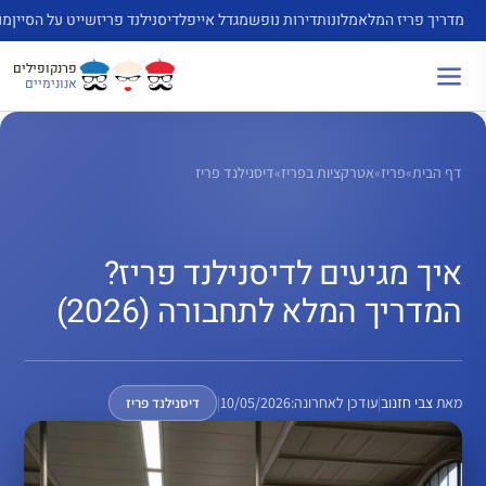
דלג
מדריך פריז המלא
מלונות
דירות נופש
מגדל אייפל
דיסנילנד פריז
שייט על הסיין
מו
תוכן
פרנקופילים
אנונימיים
דף הבית
»
פריז
»
אטרקציות בפריז
»
דיסנילנד פריז
איך מגיעים לדיסנילנד פריז?
המדריך המלא לתחבורה (2026)
מאת
צבי חזנוב
|
עודכן לאחרונה:
10/05/2026
|
דיסנילנד פריז