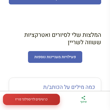
המלצות שלי לסיורים ואטרקציות
ששווה לשריין
פעילויות מעניינות נוספות
כמה מילים על הכותב/ת
צבי חזנוב
כרטיסים לדיסנילנד פריז
ארגז הכלים שלי
מדריך פריז
דברו
שיתוף
לטיול בצרפת
במתנה
איתי בווטסאפ
צבי חזנוב הוא בעל תואר ראשון בתרבות צרפת