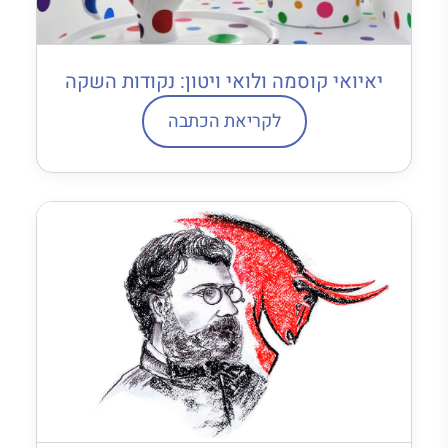
יאיואי קוסמה ולואי ויטון: נקודות השקה
לקריאת הכתבה