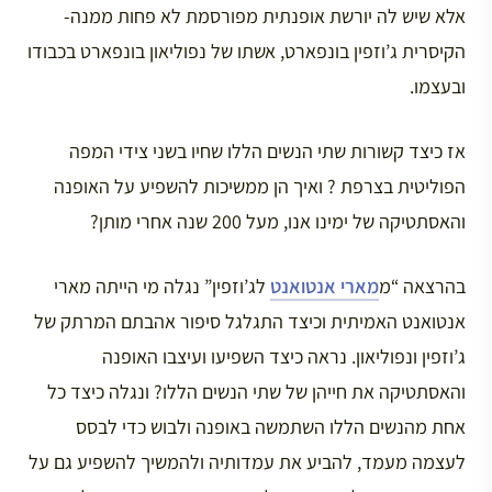
אלא שיש לה יורשת אופנתית מפורסמת לא פחות ממנה-
הקיסרית ג’וזפין בונפארט, אשתו של נפוליאון בונפארט בכבודו
ובעצמו.
אז כיצד קשורות שתי הנשים הללו שחיו בשני צידי המפה
הפוליטית בצרפת ? ואיך הן ממשיכות להשפיע על האופנה
והאסתטיקה של ימינו אנו, מעל 200 שנה אחרי מותן?
בהרצאה “מ
מארי אנטואנט
לג’וזפין” נגלה מי הייתה מארי
אנטואנט האמיתית וכיצד התגלגל סיפור אהבתם המרתק של
ג’וזפין ונפוליאון. נראה כיצד השפיעו ועיצבו האופנה
והאסתטיקה את חייהן של שתי הנשים הללו? ונגלה כיצד כל
אחת מהנשים הללו השתמשה באופנה ולבוש כדי לבסס
לעצמה מעמד, להביע את עמדותיה ולהמשיך להשפיע גם על