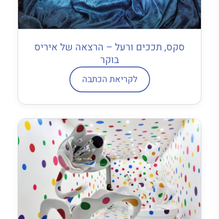
סקס, תככים ורעל – הרצאה של איריס
בוקר
לקריאת הכתבה