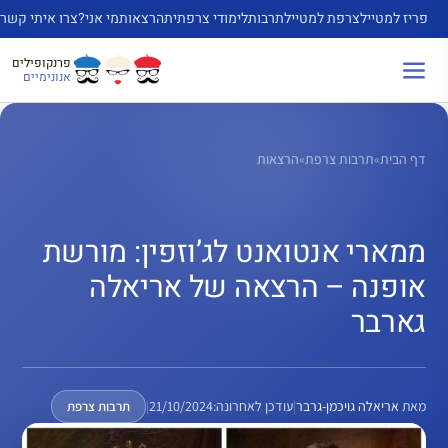
דלג
פריז למטייל
צרפת למטייל
תרבות
לימודי צרפתית
הרצאות
מי אני?
צרו איתי קשר
תוכן
פרנקופילים
אנונימיים
דף הבית
»
תרבות צרפת
»
הרצאות
ממארי אנטואנט לג’וזפין: מורשת
אופנה – הרצאה של אריאלה
גארבר
מאת
אריאלה גויכמן-גרבר
|
עודכן לאחרונה:
21/10/2024
|
תרבות צרפת