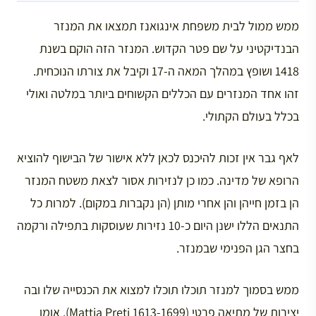
ממש ממול לבית משפחת אינגואנז תמצאו את המנזר
הבנדיקטיני על שם פטר הקדוש. המנזר הזה הוקם בשנת
1418 ושופץ במהלך המאה ה-17 וקיבל את צורתו הנוכחית.
זהו אחד המנזרים עם הכללים הקשוחים ביותר במלטה ואולי
בכלל בעולם הקתולי.
לאף גבר אין זכות להיכנס לכאן ללא אישור של הבישוף להוציא
הרופא של מדינה. כמו כן לנזירות אסור לצאת משטח המנזר
הן בזמן חייהן והן אחרי מותן (הן נקברות במקום). למרות כל
התנאים הללו ישנן היום כ-10 נזירות שעוסקות בתפילה ורקמה
בחצר הגן הפנימי שבמנזר.
ממש בסמוך למנזר תוכלו תוכלו למצוא את הכנסייה שלו ובה
יצירות של מתיאה פרטי (Mattia Preti 1613-1699), אומן