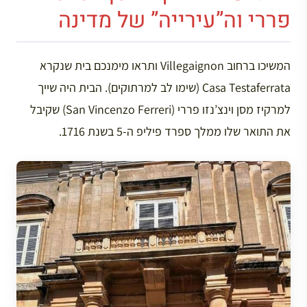
פררי וה”עירייה” של מדינה
המשיכו ברחוב Villegaignon ותראו מימנכם בית שנקרא
Casa Testaferrata (שימו לב למרתוקים). הבית היה שייך
למרקיז מסן וינצ’נזו פררי (San Vincenzo Ferreri) שקיבל
את התואר שלו ממלך ספרד פיליפ ה-5 בשנת 1716.