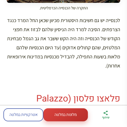
התקרה של הכנסייה הכרמליטית.
לכנסייה יש גם חשיבות היסטורית מכיוון שכאן החל המרד כנגד
הצרפתים. הסיבה למרד היה הניסיון שלהם לבזוז את חפצי
הקודש של הכנסייה וזה היה הקש ששבר את גב הגמל מבחינת
המלטזים, שהם קתולים אדוקים (עד היום הכנסיות שלהם
מלאות בשעות התפילה, להבדיל מכנסיות במדינות אירופאיות
אחרות).
פלאצו פלסון (Palazzo
Falzon)
מלונות במלטה
אטרקציות במלטה
ארגז הכלים שלי
מדריך פריז
דברו
שיתוף
לטיול בצרפת
במתנה
איתי בווטסאפ