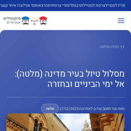
דלג
פריז למטייל
צרפת למטייל
תרבות
לימודי צרפתית
הרצאות
מי אני?
צרו איתי קשר
תוכן
פרנקופילים
אנונימיים
דף הבית
»
מלטה
מסלול טיול בעיר מדינה (מלטה):
אל ימי הביניים ובחזרה
מאת
צבי חזנוב
|
עודכן לאחרונה:
17/12/2023
|
מלטה