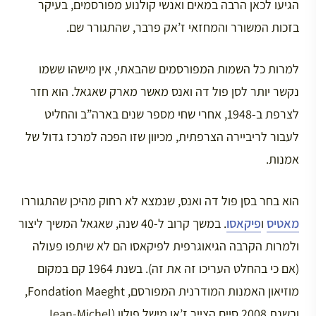
הגיעו לכאן הרבה במאים ואנשי קולנוע מפורסמים, בעיקר
בזכות המשורר והמחזאי ז’אק פרבר, שהתגורר שם.
למרות כל השמות המפורסמים שהבאתי, אין מישהו ששמו
נקשר יותר לסן פול דה ואנס מאשר מארק שאגאל. הוא חזר
לצרפת ב-1948, אחרי שחי מספר שנים בארה”ב והחליט
לעבור לריביירה הצרפתית, מכיוון שזו הפכה למרכז גדול של
אמנות.
הוא בחר בסן פול דה ואנס, שנמצא לא רחוק מהיכן שהתגוררו
מאטיס
ו
פיקאסו
. במשך קרוב ל-40 שנה, שאגאל המשיך ליצור
ולמרות הקרבה הגיאוגרפית לפיקאסו הם לא שיתפו פעולה
(אם כי בהחלט העריכו זה את זה). בשנת 1964 קם במקום
מוזיאון האמנות המודרנית המפורסם, Fondation Maeght,
ובשנת 2008 סיים הצייר ז’אן מישל פולון (Jean-Michel