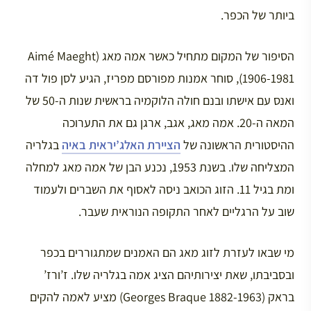
ביותר של הכפר.
הסיפור של המקום מתחיל כאשר אמה מאג (Aimé Maeght
1906-1981), סוחר אמנות מפורסם מפריז, הגיע לסן פול דה
ואנס עם אישתו ובנם חולה הלוקמיה בראשית שנות ה-50 של
המאה ה-20. אמה מאג, אגב, ארגן גם את התערוכה
ההיסטורית הראשונה של
הציירת האלג’יראית באיה
בגלריה
המצליחה שלו. בשנת 1953, נכנע הבן של אמה מאג למחלה
ומת בגיל 11. הזוג הכואב ניסה לאסוף את השברים ולעמוד
שוב על הרגליים לאחר התקופה הנוראית שעבר.
מי שבאו לעזרת לזוג מאג הם האמנים שמתגוררים בכפר
ובסביבתו, שאת יצירותיהם הציג אמה בגלריה שלו. ז’ורז’
בראק (Georges Braque 1882-1963) מציע לאמה להקים