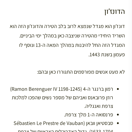
הדונז’ון
דונז’ון הוא מגדל שנמצא לרוב בלב הטירה והדונז’ון הזה הוא
השריד היחידי מהטירה שניצבה כאן במהלך ימי הביניים.
המגדל הזה החל להיבנות במהלך המאה ה-13 ונוסף לו
פעמון בשנת 1443.
לא מעט אנשים מפורסמים התגוררו כאן ובהם:
רמון ברנגר ה-4 (Ramon Berenguer IV 1198-1245)
רוזן פרובאנס ואביהם של מספר נשים שהפכו למלכות
צרפת ואנגליה.
פרנסואה ה-1 מלך צרפת.
סבסטיאן וובאן (Sébastien Le Prestre de Vauban
1633-1704), גדול האדריכלים הצבאיים של צרפת,