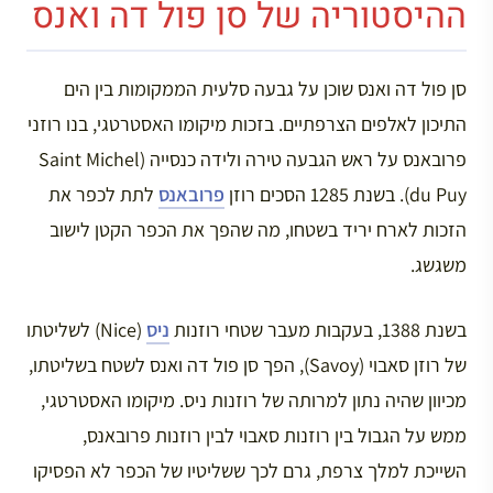
ההיסטוריה של סן פול דה ואנס
סן פול דה ואנס שוכן על גבעה סלעית הממקומות בין הים
התיכון לאלפים הצרפתיים. בזכות מיקומו האסטרטגי, בנו רוזני
פרובאנס על ראש הגבעה טירה ולידה כנסייה (Saint Michel
du Puy). בשנת 1285 הסכים רוזן
פרובאנס
לתת לכפר את
הזכות לארח יריד בשטחו, מה שהפך את הכפר הקטן לישוב
משגשג.
בשנת 1388, בעקבות מעבר שטחי רוזנות
ניס
(Nice) לשליטתו
של רוזן סאבוי (Savoy), הפך סן פול דה ואנס לשטח בשליטתו,
מכיוון שהיה נתון למרותה של רוזנות ניס. מיקומו האסטרטגי,
ממש על הגבול בין רוזנות סאבוי לבין רוזנות פרובאנס,
השייכת למלך צרפת, גרם לכך ששליטיו של הכפר לא הפסיקו