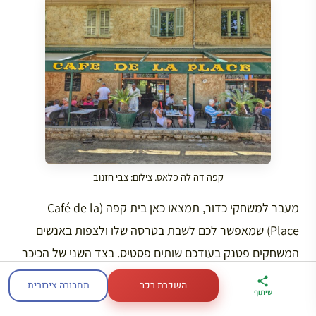
קפה דה לה פלאס. צילום: צבי חזנוב
מעבר למשחקי כדור, תמצאו כאן בית קפה (Café de la
Place) שמאפשר לכם לשבת בטרסה שלו ולצפות באנשים
המשחקים פטנק בעודכם שותים פסטיס. בצד השני של הכיכר
תמצאו את האכסנייה המפורסמת La Colombe d’Or, אותה
השכרת רכב
תחבורה ציבורית
ארגז הכלים שלי
מדריך פריז
דברו
שיתוף
הזכרתי בפרק שעוסק בהיסטוריה של סן פול דה ואנס.
לטיול בצרפת
במתנה
איתי בווטסאפ