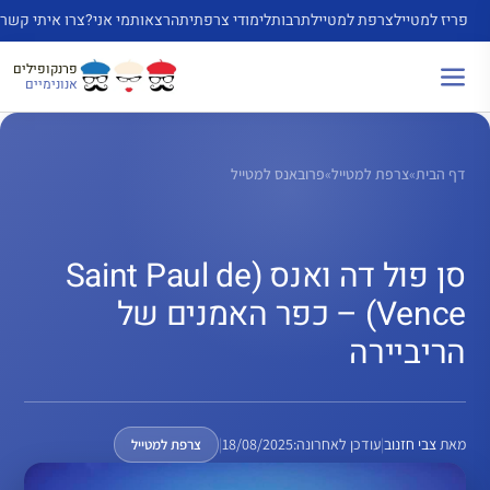
דלג
פריז למטייל
צרפת למטייל
תרבות
לימודי צרפתית
הרצאות
מי אני?
צרו איתי קשר
תוכן
פרנקופילים
אנונימיים
דף הבית
»
צרפת למטייל
»
פרובאנס למטייל
סן פול דה ואנס (Saint Paul de
Vence) – כפר האמנים של
הריביירה
מאת
צבי חזנוב
|
עודכן לאחרונה:
18/08/2025
|
צרפת למטייל