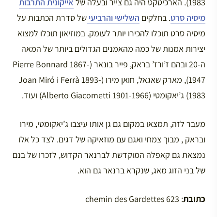
1983). הארכיטקט היה גם צייר ובעלה של
אייקונית התרבות
מיסיה סרט
. בחלקים
השלישי
והרביעי
של סדרת הכתבות על
מיסיה סרט תוכלו להכירו יותר לעומק. במוזיאון תוכלו למצוא
יצירות אמנות של כמה מהאמנים הגדולים ביותר של המאה
ה-20 ובהם ז’ורז’ בראק, פייר בונאר (Pierre Bonnard 1867-
1947), מארק שאגאל, חואן מירו (Joan Miró i Ferrà 1893-
1983) ג’יאקומטי (Alberto Giacometti 1901-1966) ועוד.
מעבר לזה, תמצאו במקום גם גן אותו עיצבו ג’יאקומטי, מירו
ובראק , מבוך צמחי ואגם עם מוזאיקה של דגים. לצד כל אלו
נמצאת גם קאפלה המוקדשת לברנאר הקדוש, לזכרו של בנם
של בני הזוג מאג, שנקרא ברנאר גם הוא.
כתובת
: 623 chemin des Gardettes