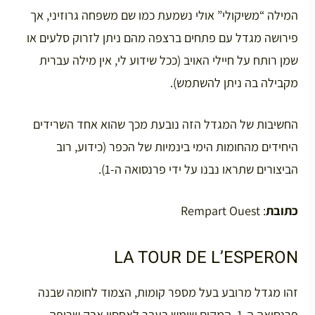
המילה “משיקולי” אולי נשמעת כמו שם משפחה גרוזיני, אך
פירושה מגדל עם פתחים ברצפה מהם ניתן לזרוק סלעים או
שמן רותח על חיילי האויב (ככל שידוע לי, אין מילה עברית
מקבילה בה ניתן להשתמש).
החשיבות של המגדל הזה נובעת מכך שהוא אחד השרידים
היחידים מהחומות הימי בינמיות של הכפר (כידוע, רוב
הביצורים שתראו נבנו על ידי פרנסואה ה-1).
כתובת
: Rempart Ouest
LA TOUR DE L’ESPERON
זהו מגדל מרובע בעל מספר קומות, הצמוד לחומה שבנה
פרנסואה ה-1. המקום שימש בעבר לאחסון אבק שריפה.