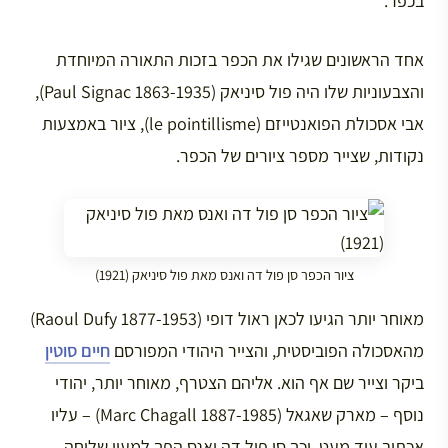
בכפר.
אחד הראשונים שגילו את הכפר בזכות התאורה המיוחדת
והצבעוניות שלו היה פול סיניאק (Paul Signac 1863-1935),
אבי אסכולת הפואנטייזם (le pointillisme), ציור באמצעות
נקודות, שצייר מספר ציורים של הכפר.
ציור הכפר סן פול דה ואנס מאת פול סיניאק (1921)
מאוחר יותר הגיעו לכאן ראול דופי (Raoul Dufy 1877-1953)
מהאסכולה הפוביסטית, והצייר היהודי המפורסם
חיים סוטין
ביקר וצייר שם אף הוא. אליהם הצטרף, מאוחר יותר, יהודי
נוסף – מארק שאגאל (Marc Chagall 1887-1985) – עליו
אכתוב עוד מעט, וכך סן פול דה ואנס הפך למעין שלוחה