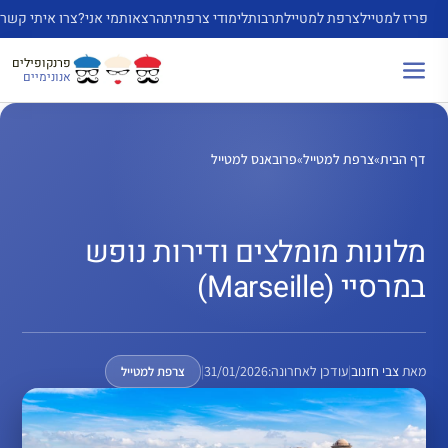
דלג
פריז למטייל
צרפת למטייל
תרבות
לימודי צרפתית
הרצאות
מי אני?
צרו איתי קשר
תוכן
פרנקופילים
אנונימיים
דף הבית
»
צרפת למטייל
»
פרובאנס למטייל
מלונות מומלצים ודירות נופש
במרסיי (Marseille)
מאת
צבי חזנוב
|
עודכן לאחרונה:
31/01/2026
|
צרפת למטייל