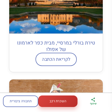
טירת בורלי במרסיי, מבית כפר לארמונו
של אפולו
לקריאת הכתבה
השכרת רכב
תחבורה ציבורית
ארגז הכלים שלי
מדריך פריז
דברו
שיתוף
לטיול בצרפת
במתנה
איתי בווטסאפ