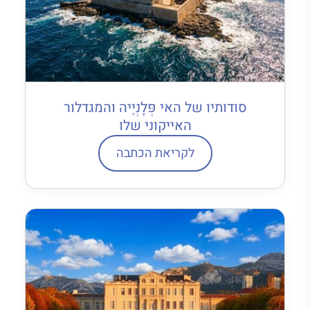
סודותיו של האי פְּלָנְיֶיה והמגדלור
האייקוני שלו
לקריאת הכתבה