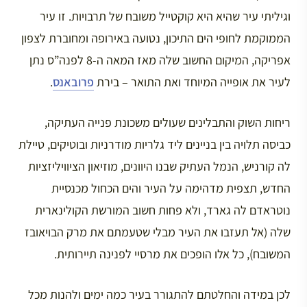
וגיליתי עיר שהיא היא קוקטייל משובח של תרבויות. זו עיר
הממוקמת לחופי הים התיכון, נטועה באירופה ומחוברת לצפון
אפריקה, המיקום החשוב שלה מאז המאה ה-8 לפנה”ס נתן
לעיר את אופייה המיוחד ואת התואר – בירת
פרובאנס
.
ריחות השוק והתבלינים שעולים משכונת פנייה העתיקה,
כביסה תלויה בין בניינים ליד גלריות מודרניות ובוטיקים, טיילת
לה קורניש, הנמל העתיק שבנו היוונים, מוזיאון הציוויליזציות
החדש, תצפית מדהימה על העיר והים הכחול מכנסיית
נוטראדם לה גארד, ולא פחות חשוב המורשת הקולינארית
שלה (אל תעזבו את העיר מבלי שטעמתם את מרק הבויאובז
המשובח), כל אלו הופכים את מרסיי לפנינה תיירותית.
לכן במידה והחלטתם להתגורר בעיר כמה ימים ולהנות מכל