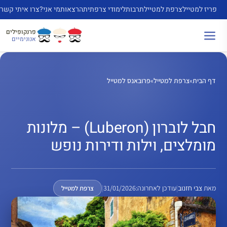
דלג
פריז למטייל
צרפת למטייל
תרבות
לימודי צרפתית
הרצאות
מי אני?
צרו איתי קשר
תוכן
פרנקופילים
אנונימיים
דף הבית
»
צרפת למטייל
»
פרובאנס למטייל
חבל לוברון (Luberon) – מלונות
מומלצים, וילות ודירות נופש
מאת
צבי חזנוב
|
עודכן לאחרונה:
31/01/2026
|
צרפת למטייל