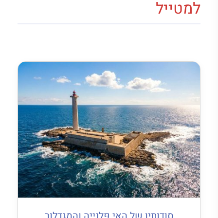
למטייל
סודותיו של האי פְּלָנְיֶיה והמגדלור