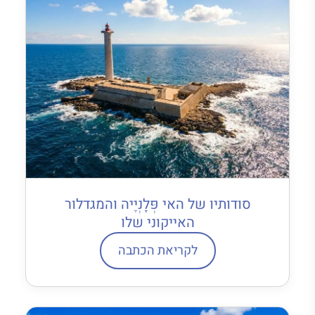
סודותיו של האי פְּלָנְיֶיה והמגדלור
האייקוני שלו
לקריאת הכתבה