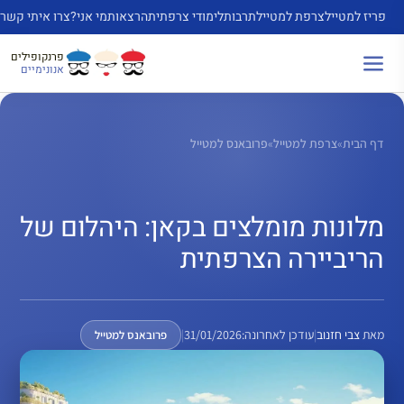
דלג
פריז למטייל
צרפת למטייל
תרבות
לימודי צרפתית
הרצאות
מי אני?
צרו איתי קשר
תוכן
פרנקופילים
אנונימיים
דף הבית
»
צרפת למטייל
»
פרובאנס למטייל
מלונות מומלצים בקאן: היהלום של
הריביירה הצרפתית
מאת
צבי חזנוב
|
עודכן לאחרונה:
31/01/2026
|
פרובאנס למטייל