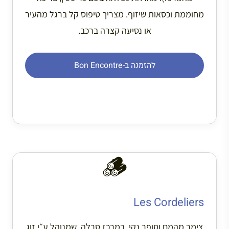
מחוממת וכסאות שיזוף. מצריך טיפוס קל ברגל מהעיר
או נסיעה קצרה ברכב.
להזמנה ב-Bon Encontre
🪵
Les Cordeliers
צימר מהמם וסופר נקי, במרכז סרלה, שמנוהל ע״י זוג