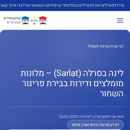
דלג
פריז למטייל
צרפת למטייל
תרבות
לימודי צרפתית
הרצאות
מי אני?
צרו איתי קשר
תוכן
פרנקופילים
אנונימיים
דף הבית
»
צרפת למטייל
לינה בסרלה (Sarlat) – מלונות
מומלצים ודירות בבירת פריגור
השחור
מאת
צבי חזנוב
|
עודכן לאחרונה:
31/01/2026
|
דורדון (פריגור) ודרום מערב צרפת