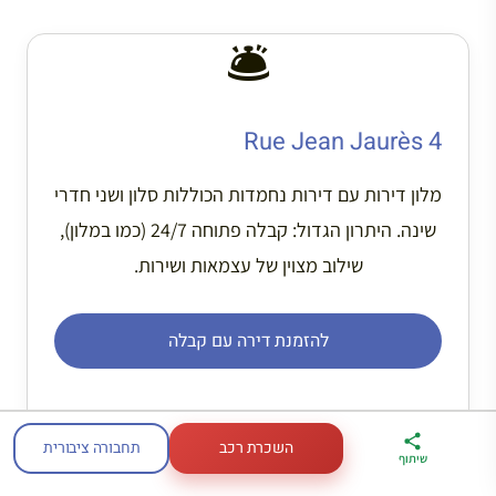
🛎️
4 Rue Jean Jaurès
מלון דירות עם דירות נחמדות הכוללות סלון ושני חדרי
שינה. היתרון הגדול: קבלה פתוחה 24/7 (כמו במלון),
שילוב מצוין של עצמאות ושירות.
להזמנת דירה עם קבלה
השכרת רכב
תחבורה ציבורית
ארגז הכלים שלי
מדריך פריז
דברו
שיתוף
לטיול בצרפת
במתנה
איתי בווטסאפ