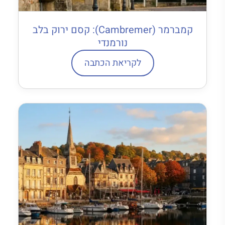
קמברמר (Cambremer): קסם ירוק בלב
נורמנדי
לקריאת הכתבה