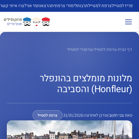
דלג
פריז למטייל
צרפת למטייל
תרבות
לימודי צרפתית
הרצאות
מי אני?
צרו איתי קשר
תוכן
פרנקופילים
אנונימיים
דף הבית
»
צרפת למטייל
»
נורמנדי למטייל
מלונות מומלצים בהונפלר
(Honfleur) והסביבה
מאת
צבי חזנוב
|
עודכן לאחרונה:
31/01/2026
|
צרפת למטייל