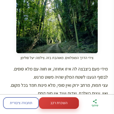
צידי הדרך המופלאים. מאוהבת בזה. צילמה: יעל סולימן
מידי פעם ביצבצה לה איזו אחוזה, או חווה עם מלא סוסים.
לבסוף הגענו לשטח המלון שהיה פשוט מרגש.
עצי תפוח, מרחב ירוק ואין סופי, מלא פינות חמד בכל מקום.
ואוו. עצים בשלכת, שדות ועוד אין סוף קסם.
השכרת רכב
תחבורה ציבורית
ארגז הכלים שלי
מדריך פריז
דברו
שיתוף
בלב התפללנו שגם הארוחה תעמוד בציפיות, כי בכנות ממש
לטיול בצרפת
במתנה
איתי בווטסאפ