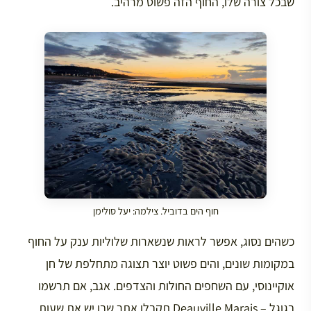
שבכל צורה שלו, החוף הזה פשוט מרהיב.
חוף הים בדוביל. צילמה: יעל סולימן
כשהים נסוג, אפשר לראות שנשארות שלוליות ענק על החוף
במקומות שונים, והים פשוט יוצר תצוגה מתחלפת של חן
אוקיינוסי, עם השחפים החולות והצדפים. אגב, אם תרשמו
בגוגל – Deauville Marais תקבלו אתר שבו יש את שעות