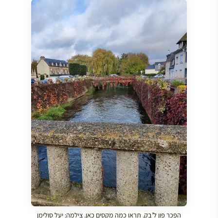
הפכר פון ל’בק. תראו כמה מקסים כאן. צילמה: יעל סולימן