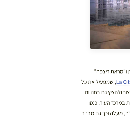
ת ו”מראת ריצפה”
, שמפעיל את כל
ור ולהציץ גם בחנויות
לטעום יינות שונים, כמו בחנות Max Bordeaux הממוקמת במרכז העיר. כנסו
יה כספירלה המטפסת מעלה, מעלה וכך גם מבחר