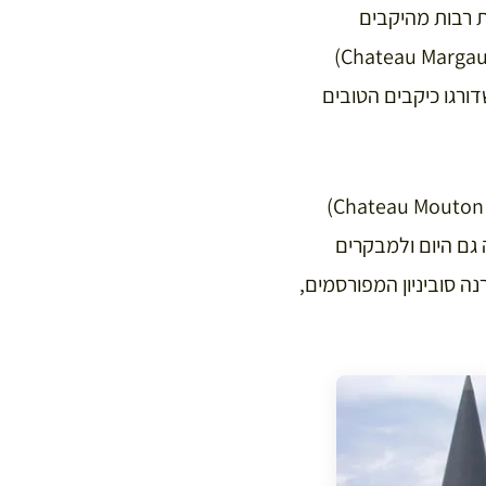
 רבות מהיקבים
המפורסמים והיוקרתיים ביותר של בורדו (ויש שיגידו בעולם כולו). יקבים כמו שאטו מרגו (Chateau Margaux)
שילד (Chateau Lafitte Rothschild) זכו להכרה כבר בשנת 1855, כשדורגו כיקבים הטובים
הרשימה המפורסמת השתנתה מאז רק פעם אחת, כששאטו מוטון רוטשילד (Chateau Mouton Rothschild)
 גם היום ולמבקרים
נה סוביניון המפורסמים,