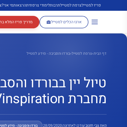
דלג
פריז למטייל
צרפת למטייל
תרבות
לימודי צרפתית
הרצאות
מי אני?
צ
תוכן
ארגז הכלים למטייל
מדריך פריז המלא בח
דף הבית
»
צרפת למטייל
»
בורדו והסביבה - מידע למטייל
טיול יין בבורדו והס
מחברת Vinspiration
מאת
צבי חזנוב
|
עודכן לאחרונה:
28/09/2020
|
בורדו והסביבה - מידע למטיי