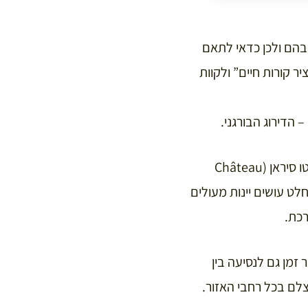
בהם ולכן כדאי לתאם
ר קורות חיים” ולקוות
תוכלו למצוא יקבים כמו מעולים כמו שאטו שאס-ספלין (Château Chasse-Spleen), שאטו סיראן (Château
Château ) שאמנם לא נכללים ברשימה של 1855 אבל בהחלט עושים יינות מעולים
רכת.
מה מהיקבים המובילים ב Medoc וכדאי להשאיר זמן גם לנסיעה בין
צלם בכל רחבי האזור.