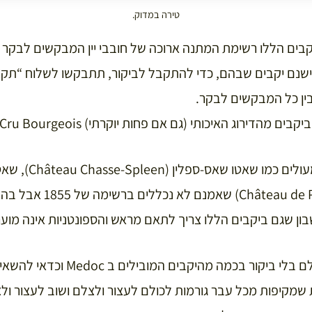
טירה במדוק.
בים הללו רשימת המתנה ארוכה של חובבי יין המבקשים לבקר 
ראש. ישנם יקבים שבהם, כדי להתקבל לביקור, תתבקשו לשלוח “תקצי
ין כל המבקשים לבקר.
וג האיכותי (גם אם פחות יוקרתי) Cru Bourgeois – הדירוג הבורגני.
Siran) ושאטו דה פז (de Pez
שבון שגם ביקבים הללו צריך לתאם מראש והספונטניות אינה מוע
טיול יין בבורדו לא יהיה שלם בלי ביקור בכ
 שמקיפות מכל עבר גורמות לכולם לעצור ולצלם ושוב לעצור ול