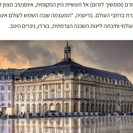
רם (וממשיך לזרום) אל תעשיית היין המקומית, אינסנטיב מצוין
ת ברחבי העולם. בריטניה, “המעצמה שבה השמש לעולם אינה 
מי וחיבתה ליינות השכנה הצרפתית, בורדו, ניכרים היטב.