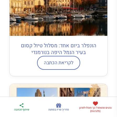
הונפלר ביום אחד: מסלול טיול קסום
בעיר הנמל היפה בנורמנדי
לקריאת הכתבה
ארגז הכלים שלי
נהנים מהאתר? כך תוכלו לפרגן
מדריך פריז
דברו
מדריך פריז במתנה
שיתוף הכתבה
(ולהרוויח)
לטיול בצרפת
במתנה
איתי בווטסאפ