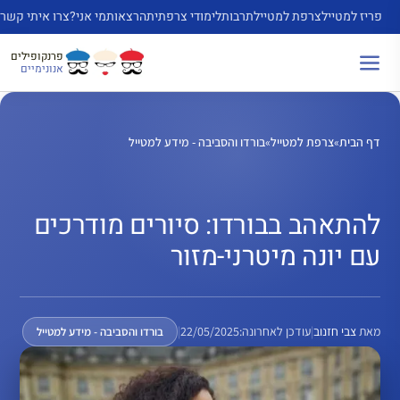
דלג
פריז למטייל
צרפת למטייל
תרבות
לימודי צרפתית
הרצאות
מי אני?
צרו איתי קשר
תוכן
פרנקופילים
אנונימיים
דף הבית
»
צרפת למטייל
»
בורדו והסביבה - מידע למטייל
להתאהב בבורדו: סיורים מודרכים
עם יונה מיטרני-מזור
מאת
צבי חזנוב
|
עודכן לאחרונה:
22/05/2025
|
בורדו והסביבה - מידע למטייל