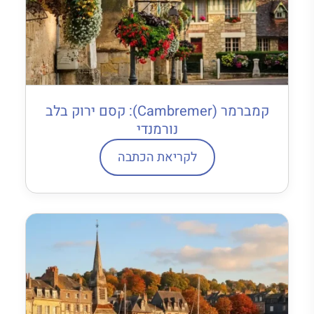
קמברמר (Cambremer): קסם ירוק בלב
נורמנדי
לקריאת הכתבה