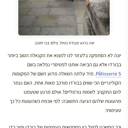
יונה ברגע מבודח בטיול. צילם: צבי חזנוב.
יונה לא הסתפקה בלעזור לנו למצוא את הקנאלה הטוב ביותר
בבורדו אלא גם הביאה אותנו לפטיסרי נפלאה בשם
Pâtisserie S
. מיד עלתה השאלה מדוע השם של המקומות
הקולינריים הכי שווים בבורדו מורכב מאות אחת. האם נגמר
להם התקציב לשמות נורמליים? אולם מרגע שטעמנו
מהעוגות שלהם הגיעה התשובה: למי אכפת כשהעוגות כל כך
טעימות!
וכך המשכנו לטייל בין הסמטאות העתיקות של בורדו ותוך כדי