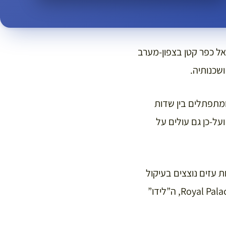
אל כפר קטן בצפון-מערב
שכנותיה.
ומתפתלים בין שדות
ל-כן גם עולים על
 עולה על שבע-מאות, קירווילֶר (Kirrwiller) שמו, אורות עזים נוצצים בעיקול
הדרך, מאירים מבנה מרשים בממדיו, עירוני במתכונתו. זהו המיוזיק-הול Royal Palace Adam Meyer, ה”לידו”