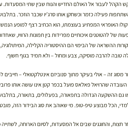
הקהל לעבור אל האולם החדיש והנוח שבין שתי המסעדות. ע
תתפות פעילה כזמר וכשחקן אותו סרג’יו שכבר הוזכר. בתלבושו
קולו האופראי המפתיע בעוצמתו, הוא הכתיב רצף למופע הנמש
ות של להטוטנים איכותיים מפרידות בין תמונות הרוויו, שאחדות
ורות ההשראה של הבימוי הם ההיסטוריה הקלילה, המיתולוגיה, 
ה טובה להרבה מוסיקה, צבע ומחול – ולא תמיד בגוף חשוף.
ר מסוג זה – אולי בעיקר מתוך סנוביזם אינטלקטואלי – חייבים ל
העובדה שהרויאל פאלאס פועל בכפר קטן אינו עושה אותו פרובינצ
מו גם ההשקעה הגדולה בתפאורה, בפעלולים, בתאורה, בתלבושו
די, הכל מבוצע טיפ-טופ. מי שאוהב את סוג הבידור הזה, מובטח
חצות, והחוגגים שבים אל המסעדות, לסיום הארוחה, לשתייה כ