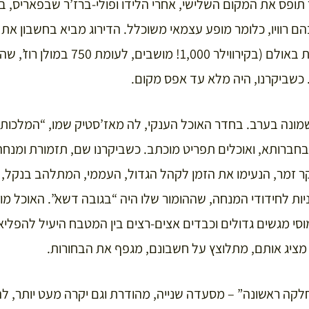
 תופס את המקום השלישי, אחרי הלידו ופולי-ברז’ר שבפאריס, ב
ם רוויו, כלומר מופע עצמאי משוכלל. הדירוג מביא בחשבון את
שבלהקה, מספר המקומות באולם (בקירווילר 
 כשביקרנו, היה מלא עד אפס מקום.
מונה בערב. בחדר האוכל הענקי, לה מאז’סטיק שמו, “המלכותי”,
בחברותא, ואוכלים תפריט מוכתב. כשביקרנו שם, תזמורת ומנחה
ר זמר, הנעימו את הזמן לקהל הגדול, העממי, המתלהב בנקל,
ות לחידודי המנחה, שההומור שלו היה “בגובה דשא”. האוכל מו
וסי מגשים גדולים וכבדים אצים-רצים בין המטבח היעיל להפליא
ציג אותם, מתלוצץ על חשבונם, מגפף את הבחורות.
לקה ראשונה” – מסעדה שנייה, מהודרת וגם יקרה מעט יותר, ל