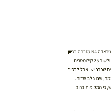
קירווילר שוכנת כחמישים קילומטרים צפונית-מערבית לסטראסבור. נוסעים מהעיר באוטוסטראדה N4 מזרחה בכיוון
Metz, יוצאים ביציאה של Bossendorf (אם מחמיצים אותה, נאלצים להמשיך עד סאברן, ולשוב 25 קילומטרים
ניח שכבר יש. אבל לבסוף
מה, שם בלב שדות.
, כי המקומות ברוב