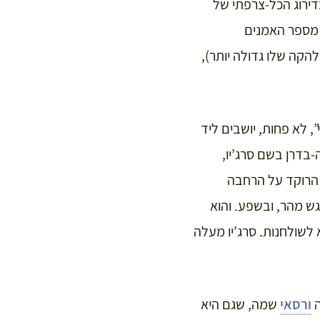
דירוג הכל-צרפתי של
 מספר האמנים
1,000! מושבים, לעומת 750 במולן רוז’, שהלהקה שלו גדולה יותר),
 לא פחות, יושבים ליד
-בדרן בשם סרג’יו,
 הרוקד על הרחבה
גש מהר, ובשפע. והוא
 לשולחנות. סרג’יו מעלה
ה
ורסאי
שמה, שגם היא