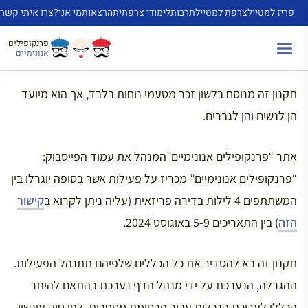
דלג
פריז למטייל
צרפת למטייל
תרבות
לימודי צרפתית
הרצאות
מי אני?
צרו איתי קשר
תוכן
פרנקופילים
אנונימיים
תקנון זה מנוסח בלשון זכר מטעמי נוחות בלבד, אך הוא מיועד
הן לנשים והן לגברים.
אתר “פרנקופילים אנונימיים”המנהל את עמוד הפייסבוק:
“פרנקופילים אנונימיים” מכריז על פעילות אשר בסופה יוגרלו בין
המשתתפים 4 לילות בדירה פריזאית (עליה ניתן לקרוא ב
קישור
הזה
) בין התאריכים 5-9 באוגוסט 2024.
תקנון זה בא להסדיר את כל הכללים שלפיהם תתנהל הפעילות.
ההגרלה, הנערכת על ידי מנהל הדף נערכת בהתאם להיתר
הכללי לעריכת הגרלות עבור פרסומת מסחרית, לפי חוק עונשין,