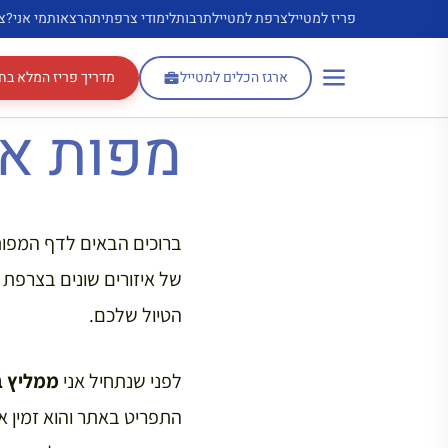
דלג
פריז למטייל
צרפת למטייל
תרבות
לימודי צרפתית
הרצאות
מי אני?
צ
תוכן
ארגז הכלים למטייל
מדריך פריז המלא בח
מפות אי
ברוכים הבאים לדף המפות 
של איזורים שונים בצרפת 
הטיול שלכם.
לפני שנתחיל אני
ממליץ ב
התפריט באתר והוא זמין א