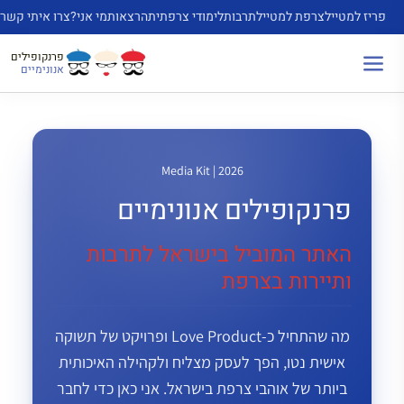
דלג
פריז למטייל
צרפת למטייל
תרבות
לימודי צרפתית
הרצאות
מי אני?
צרו איתי קשר
תוכן
פרנקופילים
אנונימיים
Media Kit | 2026
פרנקופילים אנונימיים
האתר המוביל בישראל לתרבות
ותיירות בצרפת
מה שהתחיל כ-Love Product ופרויקט של תשוקה
אישית נטו, הפך לעסק מצליח ולקהילה האיכותית
ביותר של אוהבי צרפת בישראל. אני כאן כדי לחבר