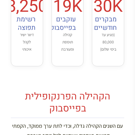
8,250
19K
30K
מבקרים
עוקבים
רשימת
חודשיים
בפייסבוק
תפוצה
(מגיע עד
קהילה
דיוור ישיר
80,000
תוססת
לקהל
בימי שלום)
ומעורבת
איכותי
הקהילה הפרנקופילית
בפייסבוק
עם השנים הקהילה גדלה, וכדי לתת ערך ממוקד, הקמתי